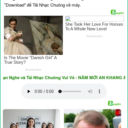
"Download" để Tải Nhạc Chuông về máy.
Nghe và Tải Nhạc Chuông Vui Vẻ - NĂM MỚI AN KHANG & THỊN