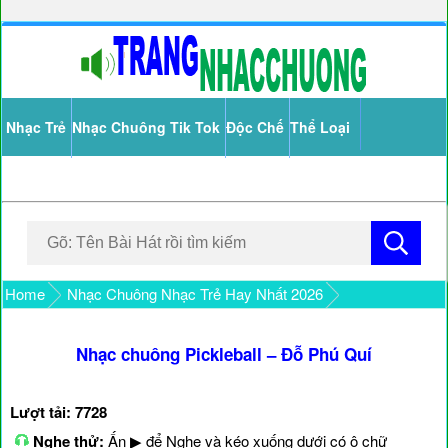
Nhạc Trẻ
Nhạc Chuông Tik Tok
Độc Chế
Thể Loại
Home
Nhạc Chuông Nhạc Trẻ Hay Nhất 2026
Nhạc chuông Pickleball – Đỗ Phú Quí
Lượt tải: 7728
Nghe thử:
Ấn ▶ để Nghe và kéo xuống dưới có ô chữ