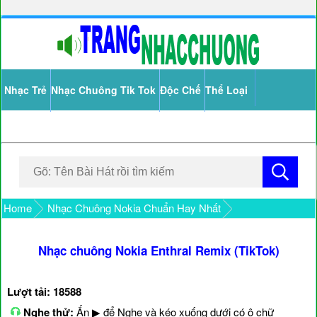
Nhạc Trẻ
Nhạc Chuông Tik Tok
Độc Chế
Thể Loại
Home
Nhạc Chuông Nokia Chuẩn Hay Nhất
Nhạc chuông Nokia Enthral Remix (TikTok)
Lượt tải: 18588
Nghe thử:
Ấn ▶ để Nghe và kéo xuống dưới có ô chữ