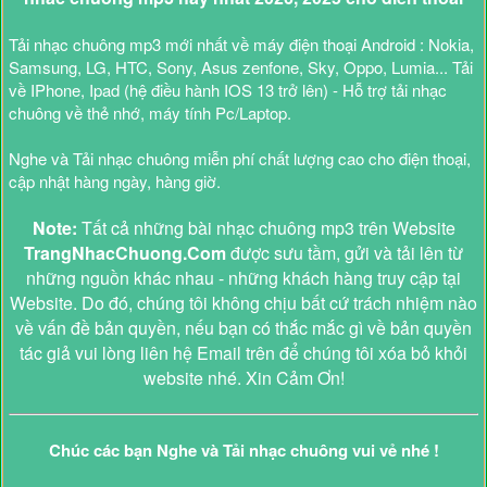
Tải nhạc chuông mp3 mới nhất về máy điện thoại Android : Nokia,
Samsung, LG, HTC, Sony, Asus zenfone, Sky, Oppo, Lumia... Tải
về IPhone, Ipad (hệ điều hành IOS 13 trở lên) - Hỗ trợ tải nhạc
chuông về thẻ nhớ, máy tính Pc/Laptop.
Nghe và Tải nhạc chuông miễn phí chất lượng cao cho điện thoại,
cập nhật hàng ngày, hàng giờ.
Note:
Tất cả những bài nhạc chuông mp3 trên Website
TrangNhacChuong.Com
được sưu tầm, gửi và tải lên từ
những nguồn khác nhau - những khách hàng truy cập tại
Website. Do đó, chúng tôi không chịu bất cứ trách nhiệm nào
về vấn đề bản quyền, nếu bạn có thắc mắc gì về bản quyền
tác giả vui lòng liên hệ Email trên để chúng tôi xóa bỏ khỏi
website nhé. Xin Cảm Ơn!
Chúc các bạn Nghe và Tải nhạc chuông vui vẻ nhé !