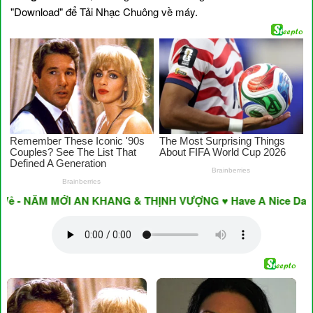
"Download" để Tải Nhạc Chuông về máy.
 - NĂM MỚI AN KHANG & THỊNH VƯỢNG ♥ Have A Nice Day ♥