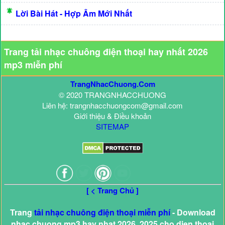
Lời Bài Hát - Hợp Âm Mới Nhất
Trang tải nhạc chuông điện thoại hay nhất 2026
mp3 miễn phí
TrangNhacChuong.Com
© 2020 TRANGNHACCHUONG
Liên hệ: trangnhacchuongcom@gmail.com
Giới thiệu & Điều khoản
SITEMAP
[ < Trang Chủ ]
Trang
tải nhạc chuông điện thoại miễn phí
- Download
nhac chuong mp3 hay nhat 2026, 2025 cho dien thoai