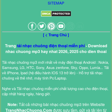
SITEMAP
[ < Trang Chủ ]
Trang
tải nhạc chuông điện thoại miễn phí
- Download
nhac chuong mp3 hay nhat 2026, 2025 cho dien thoai
Tải nhạc chuông mp3 mới nhất về máy điện thoại Android : Nokia,
Samsung, LG, HTC, Sony, Asus zenfone, Sky, Oppo, Lumia... Tải
về IPhone, Ipad (hệ điều hành IOS 13 trở lên) - Hỗ trợ tải nhạc
chuông về thẻ nhớ, máy tính Pc/Laptop.
Nghe và Tải nhạc chuông miễn phí chất lượng cao cho điện thoại,
cập nhật hàng ngày, hàng giờ.
Note:
Tất cả những bài nhạc chuông mp3 trên Website
TrangNhacChuong.Com
được sưu tầm, gửi và tải lên từ