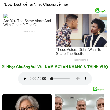
"Download" để Tải Nhạc Chuông về máy.
 Nhạc Chuông Vui Vẻ - NĂM MỚI AN KHANG & THỊNH VƯỢNG ♥ H