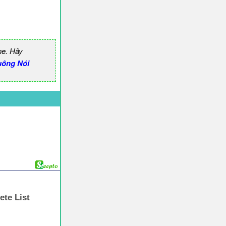
ne. Hãy
uông Nói