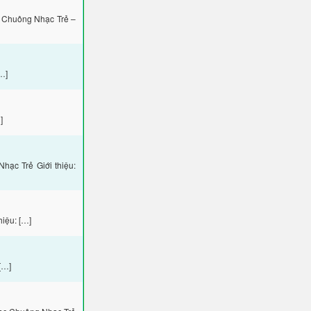
 Chuông Nhạc Trẻ –
…]
]
ạc Trẻ Giới thiệu:
iệu: […]
[…]