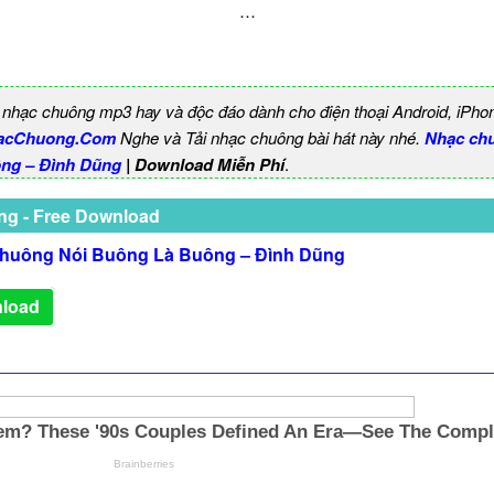
…
 nhạc chuông mp3 hay và độc đáo dành cho điện thoại Android, iPho
acChuong.Com
Nghe và Tải nhạc chuông bài hát này nhé.
Nhạc ch
ng – Đình Dũng
| Download Miễn Phí
.
ng - Free Download
huông Nói Buông Là Buông – Đình Dũng
load