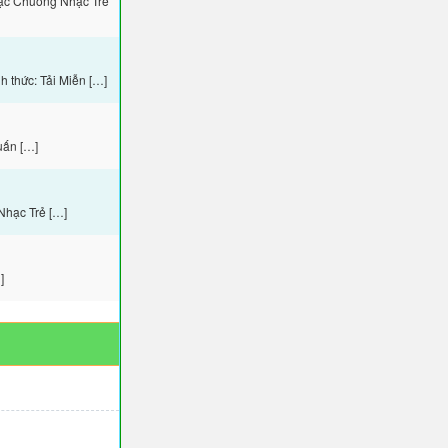
hạc Chuông Nhạc Trẻ
 thức: Tải Miễn […]
uấn […]
Nhạc Trẻ […]
]