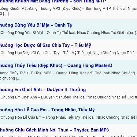
huông Khuôn Mặt Đáng Thương – Sơn Tùng M-TP
uông Khuôn Mặt Đáng Thương MP3 (Điệp Khúc) – Sơn Tùng M-TP Thể loại: Nhạc
3 […]
huông Đừng Yêu Bí Mật – Oanh Tạ
 Chuông Đừng Yêu Bí Mật – Oanh Tạ Thể loại: Nhạc Chuông Nhạc Trẻ Giới thiệu: [
huông Học Được Gì Sau Chia Tay – Tiểu Mỹ
 Chuông Học Được Gì Sau Chia Tay – Tiểu Mỹ Thể loại: Nhạc Chuông Nhạc Trẻ […
huông Thủy Triều (điệp Khúc) – Quang Hùng MasterD
ông Thủy Triều (TikTok) MP3 – Quang Hùng MasterD Thể loại: Nhạc Chuông Nh
c chuông […]
huông Em Ghét Anh – DuUyên ft Thưởng
 Chuông Em Ghét Anh – DuUyên ft Thưởng Thể loại: Nhạc Chuông Nhạc Trẻ Giới th
huông Hôn Lễ Của Em – Trọng Nhân, Tiểu Mỹ
 Chuông Hôn Lễ Của Em – Trọng Nhân, Tiểu Mỹ Thể loại: Nhạc Chuông Nhạc Trẻ 
huông Chịu Cách Mình Nói Thua – Rhyder, Ban MP3