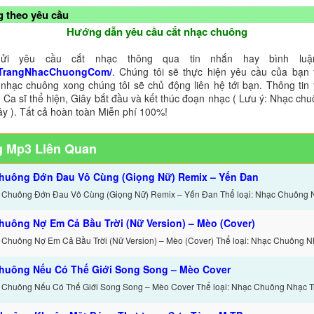
 theo yêu cầu
Hướng dẫn yêu cầu cắt nhạc chuông
ửi yêu cầu cắt nhạc thông qua tin nhắn hay bình luận
TrangNhacChuongCom/
. Chúng tôi sẽ thực hiện yêu cầu của bạn 
 nhạc chuông xong chúng tôi sẽ chủ động liên hệ tới bạn. Thông tin
 Ca sĩ thể hiện, Giây bắt đầu và kết thúc đoạn nhạc ( Lưu ý: Nhạc chu
ây ). Tất cả hoàn toàn Miễn phí 100%!
 Mp3 Liên Quan
huông Đớn Đau Vô Cùng (Giọng Nữ) Remix – Yến Đan
 Chuông Đớn Đau Vô Cùng (Giọng Nữ) Remix – Yến Đan Thể loại: Nhạc Chuông 
huông Nợ Em Cả Bầu Trời (Nữ Version) – Mèo (Cover)
 Chuông Nợ Em Cả Bầu Trời (Nữ Version) – Mèo (Cover) Thể loại: Nhạc Chuông N
huông Nếu Có Thế Giới Song Song – Mèo Cover
 Chuông Nếu Có Thế Giới Song Song – Mèo Cover Thể loại: Nhạc Chuông Nhạc T