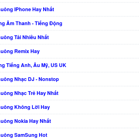
huông IPhone Hay Nhất
g Âm Thanh - Tiếng Động
huông Tải Nhiều Nhất
huông Remix Hay
g Tiếng Anh, Âu Mỹ, US UK
huông Nhạc DJ - Nonstop
huông Nhạc Trẻ Hay Nhất
huông Không Lời Hay
huông Nokia Hay Nhất
huông SamSung Hot