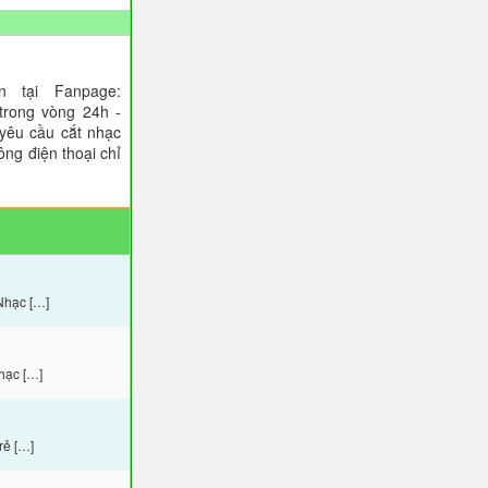
 tại Fanpage:
trong vòng 24h -
 yêu cầu cắt nhạc
ông điện thoại chỉ
Nhạc […]
hạc […]
rẻ […]