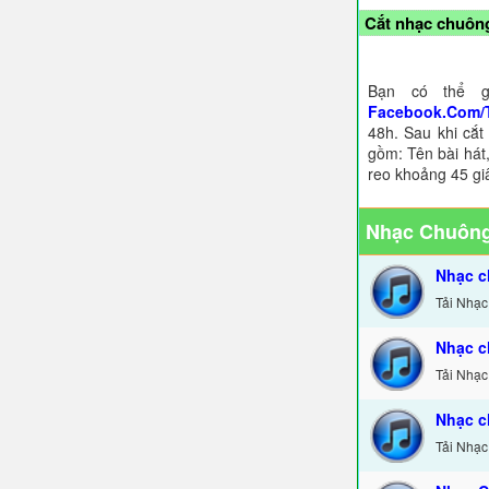
Cắt nhạc chuông
Bạn có thể g
Facebook.Com/
48h. Sau khi cắt
gồm: Tên bài hát,
reo khoảng 45 gi
Nhạc Chuông
Nhạc c
Tải Nhạc
Nhạc c
Tải Nhạc
Nhạc c
Tải Nhạc