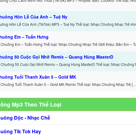
ông Chịu Cách Mình Nói Thua (TikTok) MP3 – Rhyder, Ban, CoolKid Thể loại: N
huông Hôn Lễ Của Anh – Tuệ Ny
ông Hôn Lễ Của Anh (TikTok) MP3 – Tuệ Ny Thể loại: Nhạc Chuông Nhạc Trẻ Hình
huông Em – Tuấn Hưng
 Chuông Em – Tuấn Hưng Thể loại: Nhạc Chuông Nhạc Trẻ Giới thiệu: Bản Em – T
huông 50 Cuộc Gọi Nhỡ Remix – Quang Hùng MasterD
 Chuông 50 Cuộc Gọi Nhỡ Remix – Quang Hùng MasterD Thể loại: Nhạc Chuông 
huông Tuổi Thanh Xuân 5 – Gold MK
 Chuông Tuổi Thanh Xuân 5 – Gold MK Remix Thể loại: Nhạc Chuông Nhạc Trẻ […
uông Mp3 Theo Thể Loại
huông Độc - Nhạc Chế
huông Tik Tok Hay