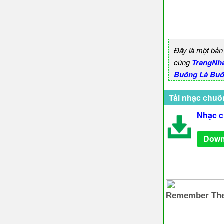
Đây là một bản
cùng
TrangNh
Buông Là Buô
Tải nhạc chuô
Nhạc c
Down