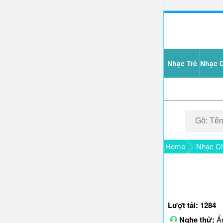
Nhạc Trẻ
Nhạc 
Home
Nhạc Ch
Lượt tải: 1284
Nghe thử:
Ấn