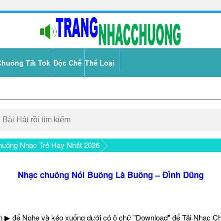
Chuông Tik Tok
Độc Chế
Thể Loại
uông Nhạc Trẻ Hay Nhất 2026
Nhạc chuông Nói Buông Là Buông – Đình Dũng
 ▶ để Nghe và kéo xuống dưới có ô chữ "Download" để Tải Nhạc C