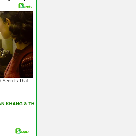
G & THỊNH VƯỢNG ♥ Have A Nice Day ♥