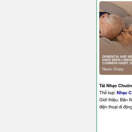
Tải Nhạc Chuôn
Thể loại:
Nhạc C
Giới thiệu: Bản
N
điện thoại di độ