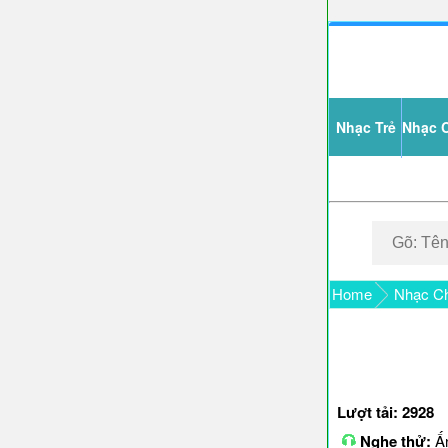
Nhạc Trẻ
Nhạc 
Home
Nhạc Ch
Lượt tải: 2928
Nghe thử:
Ấn