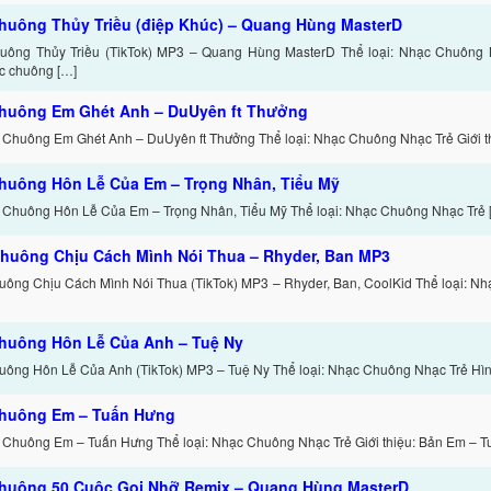
huông Thủy Triều (điệp Khúc) – Quang Hùng MasterD
ông Thủy Triều (TikTok) MP3 – Quang Hùng MasterD Thể loại: Nhạc Chuông Nh
c chuông […]
huông Em Ghét Anh – DuUyên ft Thưởng
 Chuông Em Ghét Anh – DuUyên ft Thưởng Thể loại: Nhạc Chuông Nhạc Trẻ Giới th
huông Hôn Lễ Của Em – Trọng Nhân, Tiểu Mỹ
 Chuông Hôn Lễ Của Em – Trọng Nhân, Tiểu Mỹ Thể loại: Nhạc Chuông Nhạc Trẻ 
huông Chịu Cách Mình Nói Thua – Rhyder, Ban MP3
ông Chịu Cách Mình Nói Thua (TikTok) MP3 – Rhyder, Ban, CoolKid Thể loại: N
huông Hôn Lễ Của Anh – Tuệ Ny
ông Hôn Lễ Của Anh (TikTok) MP3 – Tuệ Ny Thể loại: Nhạc Chuông Nhạc Trẻ Hình
huông Em – Tuấn Hưng
 Chuông Em – Tuấn Hưng Thể loại: Nhạc Chuông Nhạc Trẻ Giới thiệu: Bản Em – T
huông 50 Cuộc Gọi Nhỡ Remix – Quang Hùng MasterD