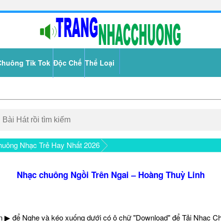
Chuông Tik Tok
Độc Chế
Thể Loại
uông Nhạc Trẻ Hay Nhất 2026
Nhạc chuông Ngồi Trên Ngai – Hoàng Thuỳ Linh
 ▶ để Nghe và kéo xuống dưới có ô chữ "Download" để Tải Nhạc C