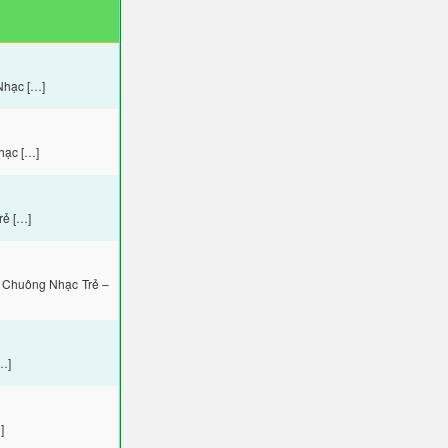
Nhạc […]
hạc […]
rẻ […]
 Chuông Nhạc Trẻ –
…]
]