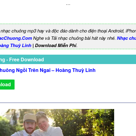
…
 nhạc chuông mp3 hay và độc đáo dành cho điện thoại Android, iPho
acChuong.Com
Nghe và Tải nhạc chuông bài hát này nhé.
Nhạc ch
oàng Thuỳ Linh
| Download Miễn Phí
.
ng - Free Download
huông Ngồi Trên Ngai – Hoàng Thuỳ Linh
load