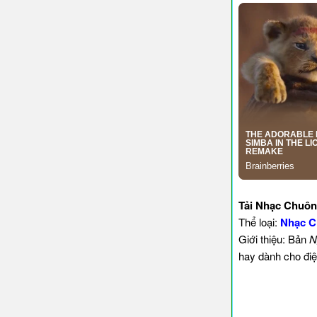
Tải Nhạc Chuôn
Thể loại:
Nhạc C
Giới thiệu: Bản
N
hay dành cho điệ