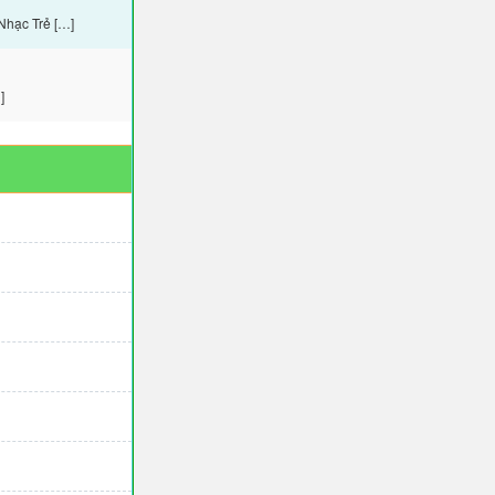
Nhạc Trẻ […]
]