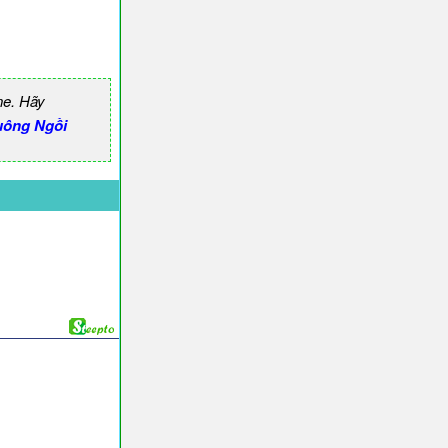
ne. Hãy
uông Ngồi