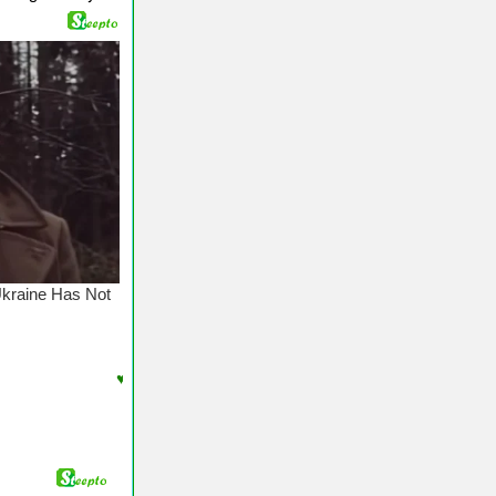
♥ Chúc Các Bạn Nghe và Tải Nhạc Chuông Vui Vẻ - N