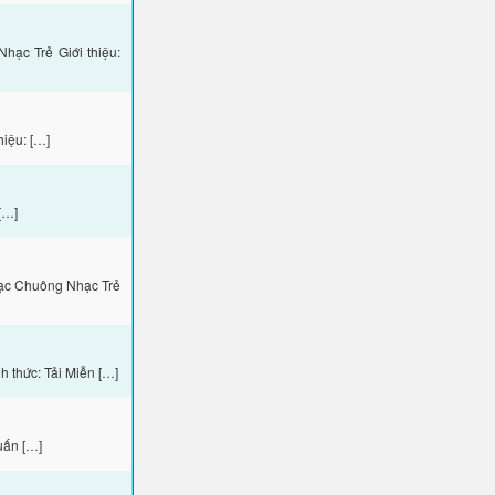
ạc Trẻ Giới thiệu:
iệu: […]
[…]
hạc Chuông Nhạc Trẻ
 thức: Tải Miễn […]
uấn […]