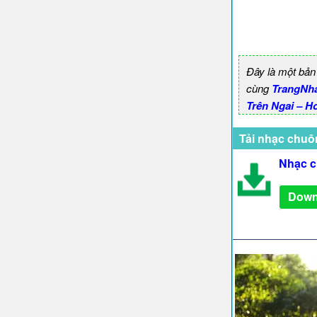
Đây là một bản
cùng
TrangNh
Trên Ngai – H
Tải nhạc chuô
Nhạc c
Down