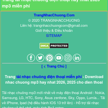
mp3 miễn phí
TrangNhacChuong.Com
© 2020 TRANGNHACCHUONG
Liên hệ: trangnhacchuongcom@gmail.com
Giới thiệu & Điều khoản
SITEMAP
[ < Trang Chủ ]
Trang
tải nhạc chuông điện thoại miễn phí
- Download
nhac chuong mp3 hay nhat 2026, 2025 cho dien thoai
Tải nhạc chuông mp3 mới nhất về máy điện thoại Android : Nokia,
Samsung, LG, HTC, Sony, Asus zenfone, Sky, Oppo, Lumia... Tải
về IPhone, Ipad (hệ điều hành IOS 13 trở lên) - Hỗ trợ tải nhạc
chuông về thẻ nhớ, máy tính Pc/Laptop.