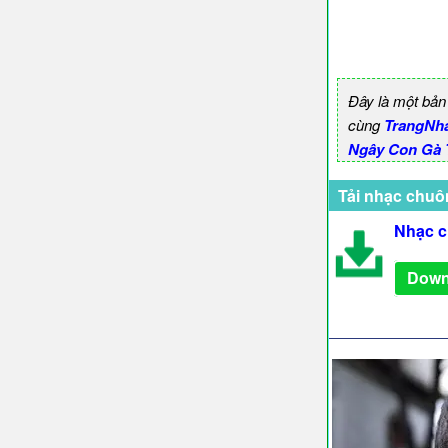
Đây là một bản
cùng
TrangNh
Ngây Con Gà T
Tải nhạc chuô
Nhạc c
Down