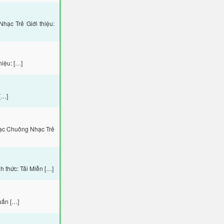
ạc Trẻ Giới thiệu:
iệu: […]
[…]
hạc Chuông Nhạc Trẻ
 thức: Tải Miễn […]
uấn […]