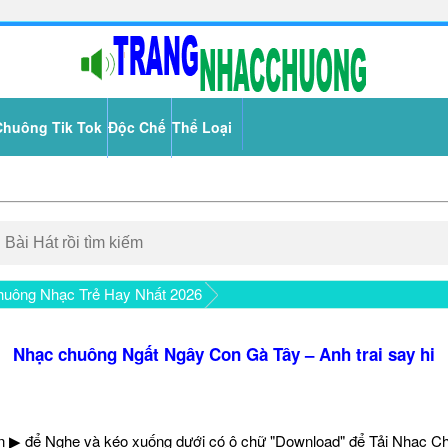
Chuông Tik Tok
Độc Chế
Thể Loại
uông Nhạc Trẻ Hay Nhất 2026
Nhạc chuông Ngất Ngây Con Gà Tây – Anh trai say hi
 ▶ để Nghe và kéo xuống dưới có ô chữ "Download" để Tải Nhạc C