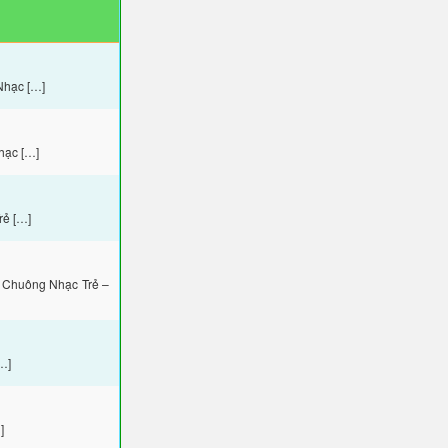
Nhạc […]
hạc […]
rẻ […]
 Chuông Nhạc Trẻ –
…]
]