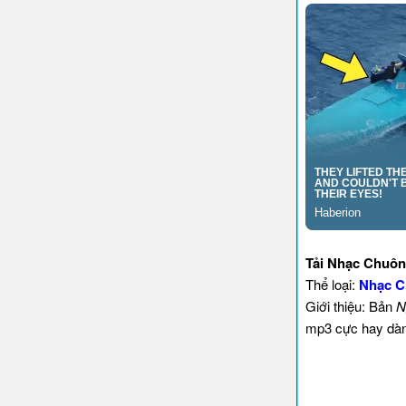
Tải Nhạc Chuông
Thể loại:
Nhạc C
Giới thiệu: Bản
N
mp3 cực hay dành