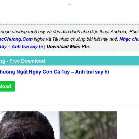
…
 nhạc chuông mp3 hay và độc đáo dành cho điện thoại Android, iPho
acChuong.Com
Nghe và Tải nhạc chuông bài hát này nhé.
Nhạc ch
ây – Anh trai say hi
| Download Miễn Phí
.
ng - Free Download
huông Ngất Ngây Con Gà Tây – Anh trai say hi
load