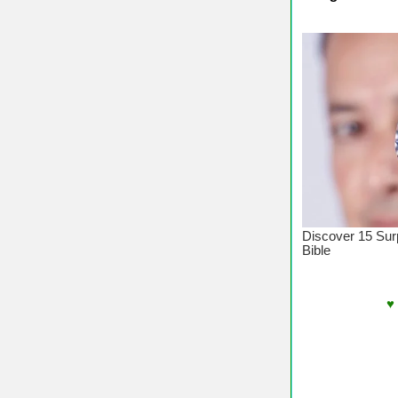
♥ Chúc Các