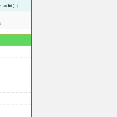
Nhạc Trẻ […]
]