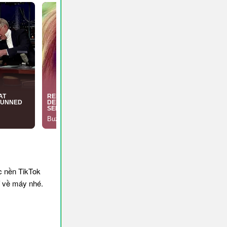
c nền TikTok
í về máy nhé.