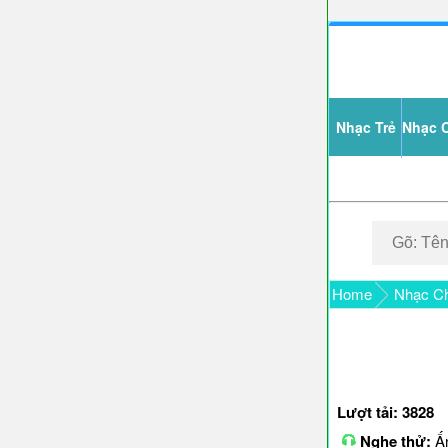
Nhạc Trẻ
Nhạc 
Home
Nhạc Ch
Lượt tải: 3828
Nghe thử:
Ấn