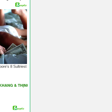
 THỊNH VƯỢNG ♥ Have A Nice Day ♥