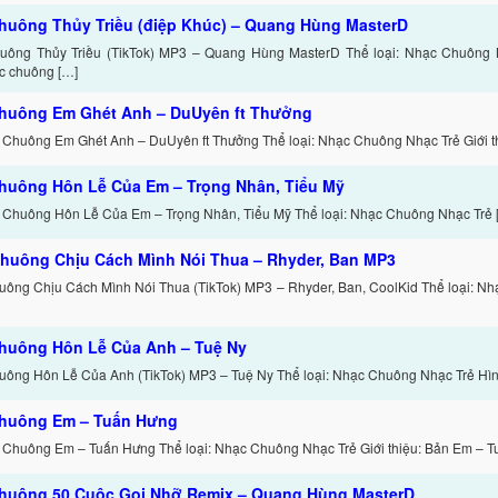
huông Thủy Triều (điệp Khúc) – Quang Hùng MasterD
ông Thủy Triều (TikTok) MP3 – Quang Hùng MasterD Thể loại: Nhạc Chuông Nh
c chuông […]
huông Em Ghét Anh – DuUyên ft Thưởng
 Chuông Em Ghét Anh – DuUyên ft Thưởng Thể loại: Nhạc Chuông Nhạc Trẻ Giới th
huông Hôn Lễ Của Em – Trọng Nhân, Tiểu Mỹ
 Chuông Hôn Lễ Của Em – Trọng Nhân, Tiểu Mỹ Thể loại: Nhạc Chuông Nhạc Trẻ 
huông Chịu Cách Mình Nói Thua – Rhyder, Ban MP3
ông Chịu Cách Mình Nói Thua (TikTok) MP3 – Rhyder, Ban, CoolKid Thể loại: N
huông Hôn Lễ Của Anh – Tuệ Ny
ông Hôn Lễ Của Anh (TikTok) MP3 – Tuệ Ny Thể loại: Nhạc Chuông Nhạc Trẻ Hình
huông Em – Tuấn Hưng
 Chuông Em – Tuấn Hưng Thể loại: Nhạc Chuông Nhạc Trẻ Giới thiệu: Bản Em – T
huông 50 Cuộc Gọi Nhỡ Remix – Quang Hùng MasterD