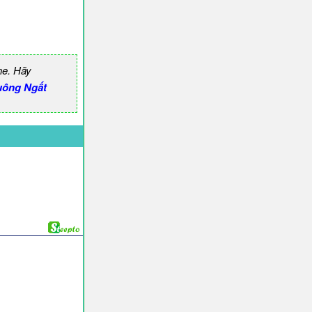
ne. Hãy
uông Ngất