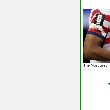
♥ Chúc Cá