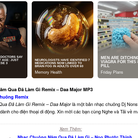
ăm Qua Đã Làm Gì Remix – Daa Major MP3
huông Remix
ua Đã Làm Gì Remix – Daa Major
là một bản nhạc chuông Dj Non
 dành cho điện thoại di động. Xin mời các bạn cùng Nghe và Tải về m
Xem Thêm:
-
Nhạc Chuông Năm Qua Đã Làm Gì – Noo Phước Thịnh