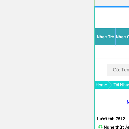
Nhạc Trẻ
Nhạc 
Home
Tải Nhạ
Lượt tải: 7512
Nghe thử:
Ấn