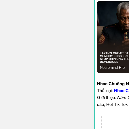
Nhạc Chuông N
Thể loại:
Nhạc C
Giới thiệu:
Năm Q
đáo, Hot Tik Tok