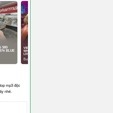
stop mp3 độc
áy nhé.