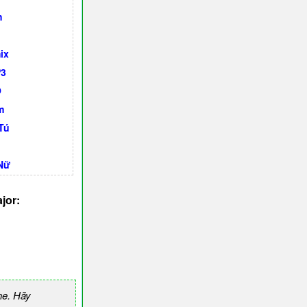
h
ix
P3
O
m
Tú
Nữ
jor:
ne. Hãy