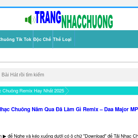
Chuông Tik Tok
Độc Chế
Thể Loại
c Chuông Remix Hay Nhất 2025
Nhạc Chuông Năm Qua Đã Làm Gì Remix – Daa Major MP
 ▶ để Nghe và kéo xuống dưới có ô chữ "Download" để Tải Nhạc C