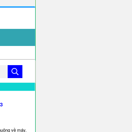
3
huông về máy.