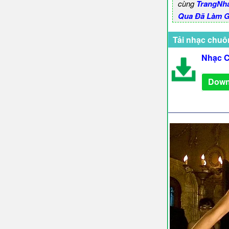
cùng
TrangNh
Qua Đã Làm G
Tải nhạc chuô
Nhạc C
Down