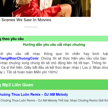
 theo yêu cầu
Hướng dẫn yêu cầu cắt nhạc chuông
ửi yêu cầu cắt nhạc thông qua tin nhắn hay bình luận
TrangNhacChuongCom/
. Chúng tôi sẽ thực hiện yêu cầu của bạn 
 nhạc chuông xong chúng tôi sẽ chủ động liên hệ tới bạn. Thông tin
 Ca sĩ thể hiện, Giây bắt đầu và kết thúc đoạn nhạc ( Lưu ý: Nhạc chu
ây ). Tất cả hoàn toàn Miễn phí 100%!
 Mp3 Liên Quan
huông Thua Luôn Remix – DJ AM Melody
 Chuông Thua Luôn Remix – DJ AM Melody Thể loại: Nhạc Chuông Remix Giới thi