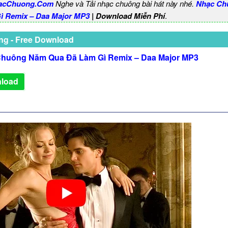
acChuong.Com
Nghe và Tải nhạc chuông bài hát này nhé.
Nhạc Ch
ì Remix – Daa Major MP3
| Download Miễn Phí
.
ng - Free Download
huông Năm Qua Đã Làm Gì Remix – Daa Major MP3
load