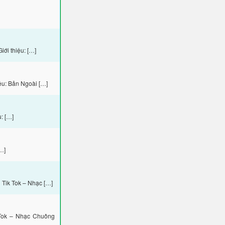
ới thiệu: […]
ệu: Bản Ngoài […]
: […]
…]
Tik Tok – Nhạc […]
Tok – Nhạc Chuông