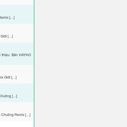
Remix […]
Giới […]
i thiệu: Bản HAYHO
x Giới […]
Chuông […]
c Chuông Remix […]