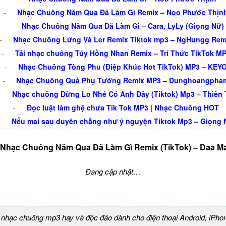
-
Nhạc Chuông Năm Qua Đã Làm Gì Remix – Noo Phước Thịn
-
Nhạc Chuông Năm Qua Đã Làm Gì – Cara, LyLy (Giọng Nữ)
-
Nhạc Chuông Lửng Và Ler Remix Tiktok mp3 – NgHungg Rem
-
Tải nhạc chuông Túy Hồng Nhan Remix – Trí Thức TikTok M
-
Nhạc Chuông Tòng Phu (Điệp Khúc Hot TikTok) MP3 – KEY
-
Nhạc Chuông Quả Phụ Tướng Remix MP3 – Dunghoangpha
-
Nhạc chuông Đừng Lo Nhé Có Anh Đây (Tiktok) Mp3 – Thiên 
-
Đọc luật làm ghệ chưa Tik Tok MP3 | Nhạc Chuông HOT
-
Nếu mai sau duyên chẳng như ý nguyện Tiktok Mp3 – Giọng 
 Nhạc Chuông Năm Qua Đã Làm Gì Remix (TikTok) – Daa Ma
Đang cập nhật…
 nhạc chuông mp3 hay và độc đáo dành cho điện thoại Android, iPho