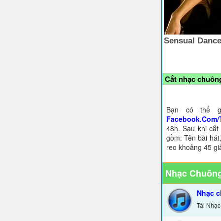
Cắt nhạc chuông
Bạn có thể g
Facebook.Com/
48h. Sau khi cắt
gồm: Tên bài hát,
reo khoảng 45 gi
Nhạc Chuông
Nhạc c
Tải Nhạc