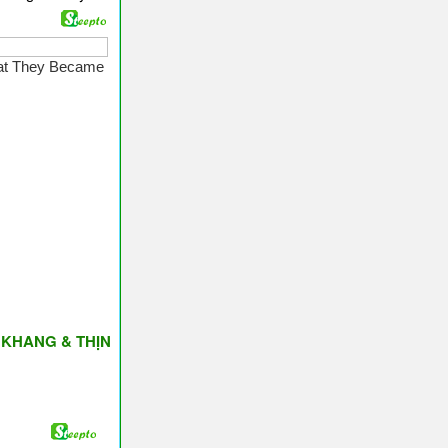
& THỊNH VƯỢNG ♥ Have A Nice Day ♥