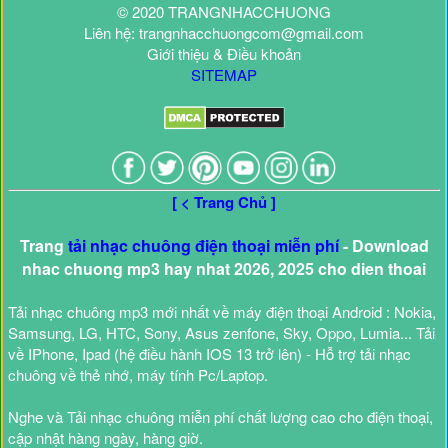
© 2020 TRANGNHACCHUONG
Liên hệ: trangnhacchuongcom@gmail.com
Giới thiệu & Điều khoản
SITEMAP
[ < Trang Chủ ]
Trang
tải nhạc chuông điện thoại miễn phí
- Download
nhac chuong mp3 hay nhat 2026, 2025 cho dien thoai
Tải nhạc chuông mp3 mới nhất về máy điện thoại Android : Nokia,
Samsung, LG, HTC, Sony, Asus zenfone, Sky, Oppo, Lumia... Tải
về IPhone, Ipad (hệ điều hành IOS 13 trở lên) - Hỗ trợ tải nhạc
chuông về thẻ nhớ, máy tính Pc/Laptop.
Nghe và Tải nhạc chuông miễn phí chất lượng cao cho điện thoại,
cập nhật hàng ngày, hàng giờ.