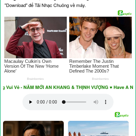
"Download" để Tải Nhạc Chuông về máy.
Vui Vẻ - NĂM MỚI AN KHANG & THỊNH VƯỢNG ♥ Have A Nice Da