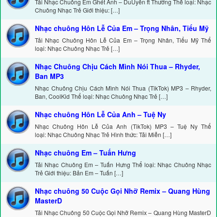
Tải Nhạc Chuông Em Ghét Anh – DuUyên ft Thưởng Thể loại: Nhạc
Chuông Nhạc Trẻ Giới thiệu: […]
Nhạc chuông Hôn Lễ Của Em – Trọng Nhân, Tiểu Mỹ
Tải Nhạc Chuông Hôn Lễ Của Em – Trọng Nhân, Tiểu Mỹ Thể
loại: Nhạc Chuông Nhạc Trẻ […]
Nhạc Chuông Chịu Cách Mình Nói Thua – Rhyder,
Ban MP3
Nhạc Chuông Chịu Cách Mình Nói Thua (TikTok) MP3 – Rhyder,
Ban, CoolKid Thể loại: Nhạc Chuông Nhạc Trẻ […]
Nhạc chuông Hôn Lễ Của Anh – Tuệ Ny
Nhạc Chuông Hôn Lễ Của Anh (TikTok) MP3 – Tuệ Ny Thể
loại: Nhạc Chuông Nhạc Trẻ Hình thức: Tải Miễn […]
Nhạc chuông Em – Tuấn Hưng
Tải Nhạc Chuông Em – Tuấn Hưng Thể loại: Nhạc Chuông Nhạc
Trẻ Giới thiệu: Bản Em – Tuấn […]
Nhạc chuông 50 Cuộc Gọi Nhỡ Remix – Quang Hùng
MasterD
Tải Nhạc Chuông 50 Cuộc Gọi Nhỡ Remix – Quang Hùng MasterD