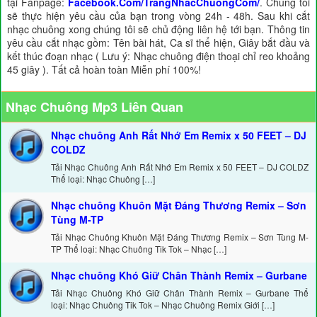
tại Fanpage:
Facebook.Com/TrangNhacChuongCom/
. Chúng tôi
sẽ thực hiện yêu cầu của bạn trong vòng 24h - 48h. Sau khi cắt
nhạc chuông xong chúng tôi sẽ chủ động liên hệ tới bạn. Thông tin
yêu cầu cắt nhạc gồm: Tên bài hát, Ca sĩ thể hiện, Giây bắt đầu và
kết thúc đoạn nhạc ( Lưu ý: Nhạc chuông điện thoại chỉ reo khoảng
45 giây ). Tất cả hoàn toàn Miễn phí 100%!
Nhạc Chuông Mp3 Liên Quan
Nhạc chuông Anh Rất Nhớ Em Remix x 50 FEET – DJ
COLDZ
Tải Nhạc Chuông Anh Rất Nhớ Em Remix x 50 FEET – DJ COLDZ
Thể loại: Nhạc Chuông […]
Nhạc chuông Khuôn Mặt Đáng Thương Remix – Sơn
Tùng M-TP
Tải Nhạc Chuông Khuôn Mặt Đáng Thương Remix – Sơn Tùng M-
TP Thể loại: Nhạc Chuông Tik Tok – Nhạc […]
Nhạc chuông Khó Giữ Chân Thành Remix – Gurbane
Tải Nhạc Chuông Khó Giữ Chân Thành Remix – Gurbane Thể
loại: Nhạc Chuông Tik Tok – Nhạc Chuông Remix Giới […]