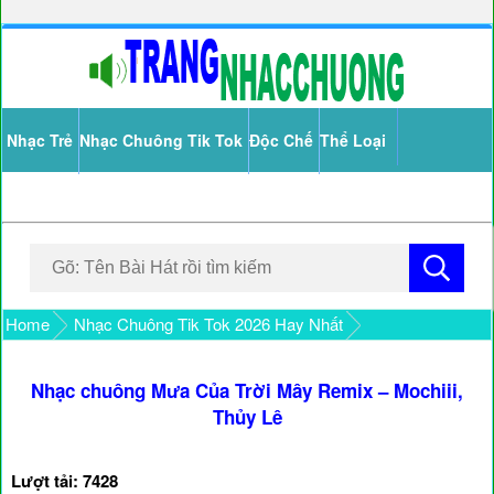
Nhạc Trẻ
Nhạc Chuông Tik Tok
Độc Chế
Thể Loại
Home
Nhạc Chuông Tik Tok 2026 Hay Nhất
Nhạc chuông Mưa Của Trời Mây Remix – Mochiii,
Thủy Lê
Lượt tải: 7428