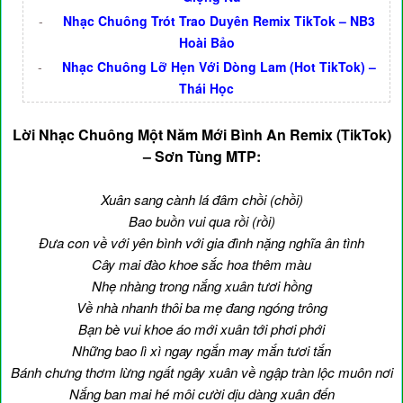
-
Nhạc Chuông Trót Trao Duyên Remix TikTok – NB3
Hoài Bảo
-
Nhạc Chuông Lỡ Hẹn Với Dòng Lam (Hot TikTok) –
Thái Học
Lời Nhạc Chuông Một Năm Mới Bình An Remix (TikTok)
– Sơn Tùng MTP:
Xuân sang cành lá đâm chồi (chồi)
Bao buồn vui qua rồi (rồi)
Đưa con về với yên bình với gia đình nặng nghĩa ân tình
Cây mai đào khoe sắc hoa thêm màu
Nhẹ nhàng trong nắng xuân tươi hồng
Về nhà nhanh thôi ba mẹ đang ngóng trông
Bạn bè vui khoe áo mới xuân tới phơi phới
Những bao lì xì ngay ngắn may mắn tươi tắn
Bánh chưng thơm lừng ngất ngây xuân về ngập tràn lộc muôn nơi
Nắng ban mai hé môi cười dịu dàng xuân đến