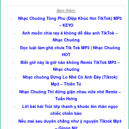
Xem thêm:
-
Nhạc Chuông Tòng Phu (Điệp Khúc Hot TikTok) MP3
– KEYO
-
Anh muốn chia tay á không dễ đâu anh TikTok –
Nhạc Chuông
-
Đọc luật làm ghệ chưa Tik Tok MP3 | Nhạc Chuông
HOT
-
Biết giờ này là giờ nào không Remix TikTok MP3 –
Nhạc chuông
-
Nhạc chuông Đừng Lo Nhé Có Anh Đây (Tiktok)
Mp3 – Thiên Tú
-
Nhạc Chuông Thì đừng giận nhau nữa nhé Remix –
Tuấn Hưng
-
Lời bài hát Trút lớp thanh y khoác lên thân ngọc
chiếc chiến bào
-
Nếu mai sau duyên chẳng như ý nguyện Tiktok Mp3
– Giọng Nữ