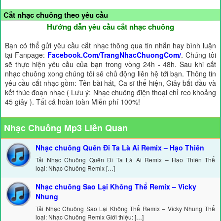
Cắt nhạc chuông theo yêu cầu
Hướng dẫn yêu cầu cắt nhạc chuông
Bạn có thể gửi yêu cầu cắt nhạc thông qua tin nhắn hay bình luận
tại Fanpage:
Facebook.Com/TrangNhacChuongCom/
. Chúng tôi
sẽ thực hiện yêu cầu của bạn trong vòng 24h - 48h. Sau khi cắt
nhạc chuông xong chúng tôi sẽ chủ động liên hệ tới bạn. Thông tin
yêu cầu cắt nhạc gồm: Tên bài hát, Ca sĩ thể hiện, Giây bắt đầu và
kết thúc đoạn nhạc ( Lưu ý: Nhạc chuông điện thoại chỉ reo khoảng
45 giây ). Tất cả hoàn toàn Miễn phí 100%!
Nhạc Chuông Mp3 Liên Quan
Nhạc chuông Quên Đi Ta Là Ai Remix – Hạo Thiên
Tải Nhạc Chuông Quên Đi Ta Là Ai Remix – Hạo Thiên Thể
loại: Nhạc Chuông Remix […]
Nhạc chuông Sao Lại Không Thể Remix – Vicky
Nhung
Tải Nhạc Chuông Sao Lại Không Thể Remix – Vicky Nhung Thể
loại: Nhạc Chuông Remix Giới thiệu: […]