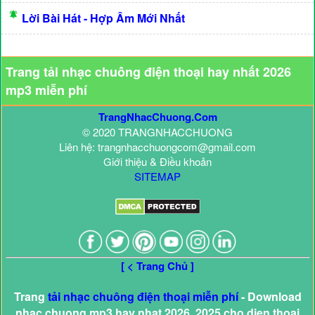
Lời Bài Hát - Hợp Âm Mới Nhất
Trang tải nhạc chuông điện thoại hay nhất 2026
mp3 miễn phí
TrangNhacChuong.Com
© 2020 TRANGNHACCHUONG
Liên hệ: trangnhacchuongcom@gmail.com
Giới thiệu & Điều khoản
SITEMAP
[ < Trang Chủ ]
Trang
tải nhạc chuông điện thoại miễn phí
- Download
nhac chuong mp3 hay nhat 2026, 2025 cho dien thoai