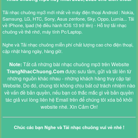
Tải nhạc chuông mp3 mới nhất về máy điện thoại Android : Nokia,
Samsung, LG, HTC, Sony, Asus zenfone, Sky, Oppo, Lumia... Tải
về IPhone, Ipad (hệ điều hành IOS 13 trở lên) - Hỗ trợ tải nhạc
chuông về thẻ nhớ, máy tính Pc/Laptop.
Nghe và Tải nhạc chuông miễn phí chất lượng cao cho điện thoại,
cập nhật hàng ngày, hàng giờ.
Note:
Tất cả những bài nhạc chuông mp3 trên Website
TrangNhacChuong.Com
được sưu tầm, gửi và tải lên từ
những nguồn khác nhau - những khách hàng truy cập tại
Website. Do đó, chúng tôi không chịu bất cứ trách nhiệm nào
về vấn đề bản quyền, nếu bạn có thắc mắc gì về bản quyền
tác giả vui lòng liên hệ Email trên để chúng tôi xóa bỏ khỏi
website nhé. Xin Cảm Ơn!
Chúc các bạn Nghe và Tải nhạc chuông vui vẻ nhé !