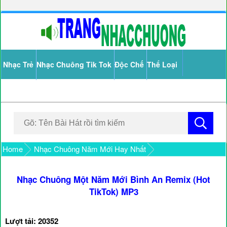
Nhạc Trẻ
Nhạc Chuông Tik Tok
Độc Chế
Thể Loại
Home
Nhạc Chuông Năm Mới Hay Nhất
Nhạc Chuông Một Năm Mới Bình An Remix (Hot
TikTok) MP3
Lượt tải: 20352