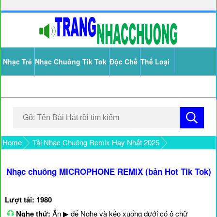
Nhạc Trẻ
Nhạc Chuông Tik Tok
Độc Chế
Thể Loại
Home
Tải Nhạc Chuông Remix Hay Nhất 2025
Nhạc chuông MICROPHONE REMIX (bản Hot Tik Tok)
Lượt tải: 1980
Nghe thử:
Ấn ▶ để Nghe và kéo xuống dưới có ô chữ