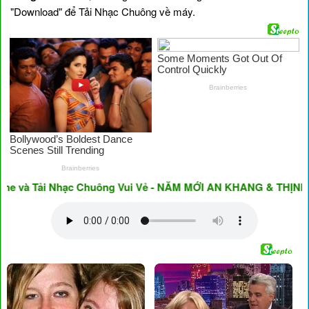
"Download" để Tải Nhạc Chuông về máy.
và Tải Nhạc Chuông Vui Vẻ - NĂM MỚI AN KHANG & THỊNH VƯỢ