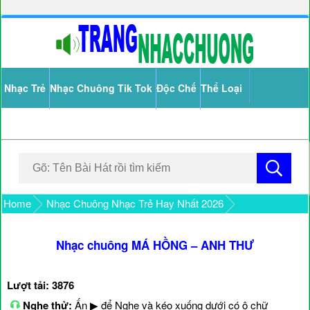
Nhạc Trẻ
Nhạc Chuông Tik Tok
Độc Chế
Thể Loại
Home
Nhạc Chuông Nhạc Trẻ Hay Nhất 2026
Nhạc chuông MÁ HỒNG – ANH THƯ
Lượt tải: 3876
Nghe thử:
Ấn ▶ để Nghe và kéo xuống dưới có ô chữ