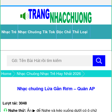
Nhạc Trẻ
Nhạc Chuông Tik Tok
Độc Chế
Thể Loại
Home
Nhạc Chuông Nhạc Trẻ Hay Nhất 2026
Nhạc chuông Lửa Gần Rơm – Quân AP
Lượt tải: 3048
Nghe thử:
Ấn ▶ để Nghe và kéo xuống dưới có ô chữ