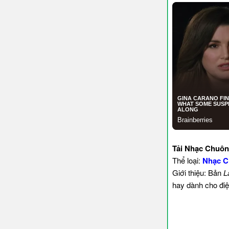
Tải Nhạc Chuôn
Thể loại:
Nhạc C
Giới thiệu: Bản
L
hay dành cho điệ