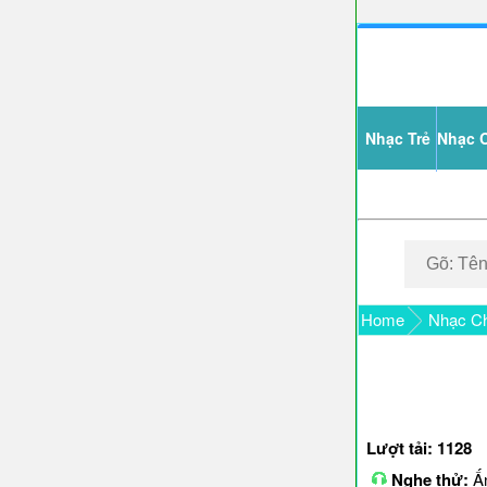
Nhạc Trẻ
Nhạc 
Home
Nhạc Ch
Lượt tải: 1128
Nghe thử:
Ấn