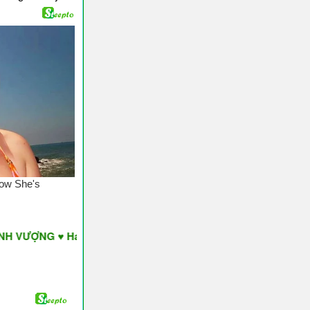
G ♥ Have A Nice Day ♥