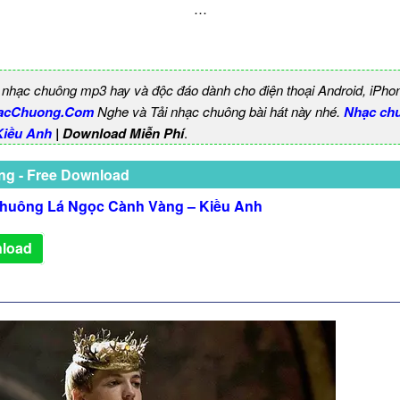
…
 nhạc chuông mp3 hay và độc đáo dành cho điện thoại Android, iPho
acChuong.Com
Nghe và Tải nhạc chuông bài hát này nhé.
Nhạc ch
Kiều Anh
| Download Miễn Phí
.
ng - Free Download
huông Lá Ngọc Cành Vàng – Kiều Anh
load