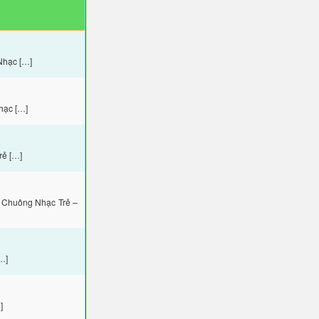
Nhạc […]
hạc […]
rẻ […]
 Chuông Nhạc Trẻ –
…]
]