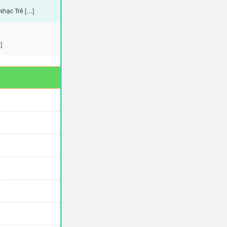
Nhạc Trẻ […]
]