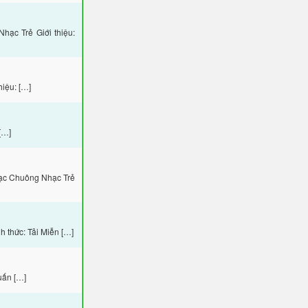
ạc Trẻ Giới thiệu:
iệu: […]
[…]
hạc Chuông Nhạc Trẻ
 thức: Tải Miễn […]
uấn […]