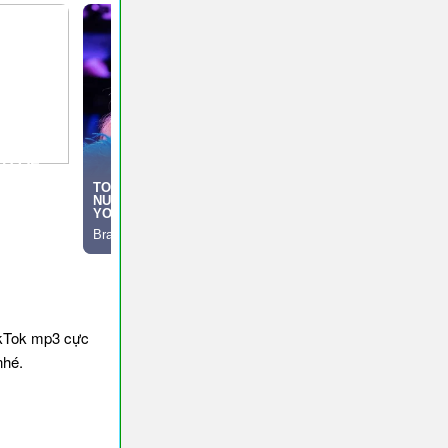
ikTok mp3 cực
nhé.