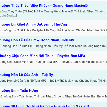
huông Thủy Triều (điệp Khúc) – Quang Hùng MasterD
ông Thủy Triều (TikTok) MP3 – Quang Hùng MasterD Thể loại: Nhạc Chuông Nh
c chuông […]
huông Em Ghét Anh – DuUyên ft Thưởng
 Chuông Em Ghét Anh – DuUyên ft Thưởng Thể loại: Nhạc Chuông Nhạc Trẻ Giới th
huông Hôn Lễ Của Em – Trọng Nhân, Tiểu Mỹ
 Chuông Hôn Lễ Của Em – Trọng Nhân, Tiểu Mỹ Thể loại: Nhạc Chuông Nhạc Trẻ 
huông Chịu Cách Mình Nói Thua – Rhyder, Ban MP3
ông Chịu Cách Mình Nói Thua (TikTok) MP3 – Rhyder, Ban, CoolKid Thể loại: N
huông Hôn Lễ Của Anh – Tuệ Ny
ông Hôn Lễ Của Anh (TikTok) MP3 – Tuệ Ny Thể loại: Nhạc Chuông Nhạc Trẻ Hình
huông Em – Tuấn Hưng
 Chuông Em – Tuấn Hưng Thể loại: Nhạc Chuông Nhạc Trẻ Giới thiệu: Bản Em – T
huông 50 Cuộc Gọi Nhỡ Remix – Quang Hùng MasterD