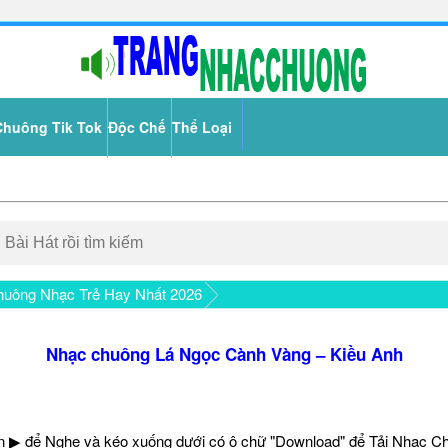
Chuông Tik Tok
Độc Chế
Thể Loại
uông Nhạc Trẻ Hay Nhất 2026
Nhạc chuông Lá Ngọc Cành Vàng – Kiều Anh
 ▶ để Nghe và kéo xuống dưới có ô chữ "Download" để Tải Nhạc C