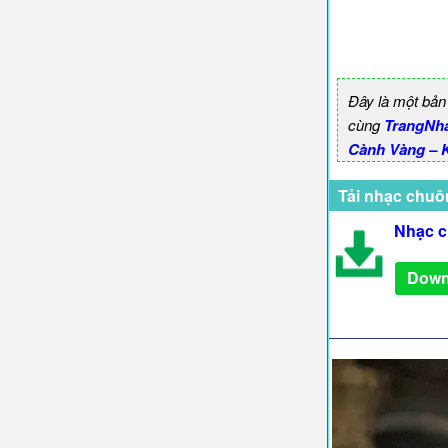
Đây là một bản
cùng
TrangNh
Cành Vàng – 
Tải nhạc chuô
Nhạc c
Down