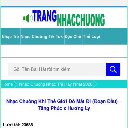
Nhạc Trẻ
Nhạc Chuông Tik Tok
Độc Chế
Thể Loại
Home
Nhạc Chuông Nhạc Trẻ Hay Nhất 2026
Nhạc Chuông Khi Thế Giới Đó Mất Đi (Đoạn Đầu) –
Tăng Phúc x Hương Ly
Lượt tải: 23688