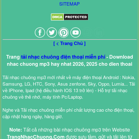
SITEMAP
[ < Trang Chủ ]
Trang
tải nhạc chuông điện thoại miễn phí
- Download
nhac chuong mp3 hay nhat 2026, 2025 cho dien thoai
Tải nhạc chuông mp3 mới nhất về máy điện thoại Android : Nokia,
Samsung, LG, HTC, Sony, Asus zenfone, Sky, Oppo, Lumia... Tải
về IPhone, Ipad (hệ điều hành IOS 13 trở lên) - Hỗ trợ tải nhạc
chuông về thẻ nhớ, máy tính Pc/Laptop.
Nghe và Tải nhạc chuông miễn phí chất lượng cao cho điện thoại,
cập nhật hàng ngày, hàng giờ.
Note:
Tất cả những bài nhạc chuông mp3 trên Website
TrangNhacChuong.Com
được sưu tầm, gửi và tải lên từ