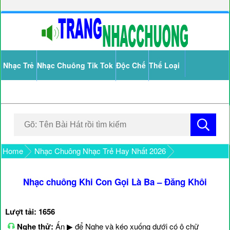
Nhạc Trẻ
Nhạc Chuông Tik Tok
Độc Chế
Thể Loại
Home
Nhạc Chuông Nhạc Trẻ Hay Nhất 2026
Nhạc chuông Khi Con Gọi Là Ba – Đăng Khôi
Lượt tải: 1656
Nghe thử:
Ấn ▶ để Nghe và kéo xuống dưới có ô chữ