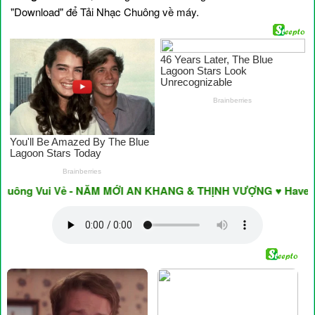
"Download" để Tải Nhạc Chuông về máy.
ông Vui Vẻ - NĂM MỚI AN KHANG & THỊNH VƯỢNG ♥ Have A Nic