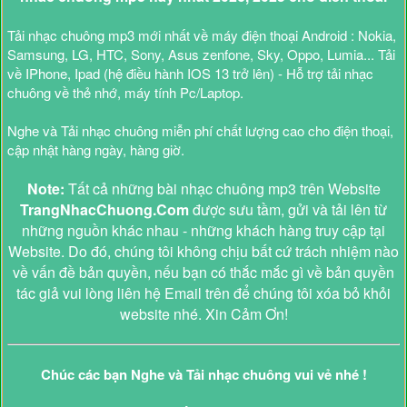
Tải nhạc chuông mp3 mới nhất về máy điện thoại Android : Nokia,
Samsung, LG, HTC, Sony, Asus zenfone, Sky, Oppo, Lumia... Tải
về IPhone, Ipad (hệ điều hành IOS 13 trở lên) - Hỗ trợ tải nhạc
chuông về thẻ nhớ, máy tính Pc/Laptop.
Nghe và Tải nhạc chuông miễn phí chất lượng cao cho điện thoại,
cập nhật hàng ngày, hàng giờ.
Note:
Tất cả những bài nhạc chuông mp3 trên Website
TrangNhacChuong.Com
được sưu tầm, gửi và tải lên từ
những nguồn khác nhau - những khách hàng truy cập tại
Website. Do đó, chúng tôi không chịu bất cứ trách nhiệm nào
về vấn đề bản quyền, nếu bạn có thắc mắc gì về bản quyền
tác giả vui lòng liên hệ Email trên để chúng tôi xóa bỏ khỏi
website nhé. Xin Cảm Ơn!
Chúc các bạn Nghe và Tải nhạc chuông vui vẻ nhé !