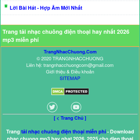
Lời Bài Hát - Hợp Âm Mới Nhất
Trang tải nhạc chuông điện thoại hay nhất 2026
mp3 miễn phí
TrangNhacChuong.Com
© 2020 TRANGNHACCHUONG
Liên hệ: trangnhacchuongcom@gmail.com
Giới thiệu & Điều khoản
SITEMAP
[ < Trang Chủ ]
Trang
tải nhạc chuông điện thoại miễn phí
- Download
nhac chuong mp3 hay nhat 2026, 2025 cho dien thoai