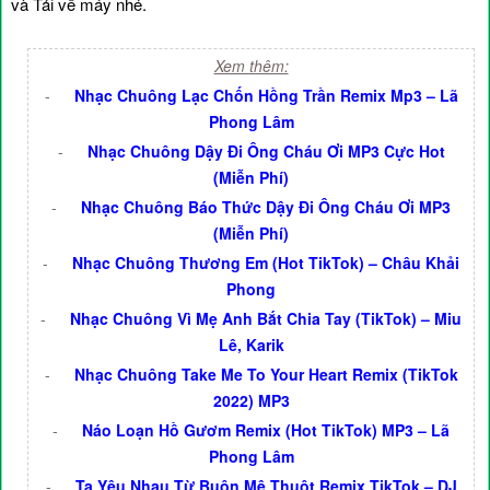
và Tải về máy nhé.
Xem thêm:
-
Nhạc Chuông Lạc Chốn Hồng Trần Remix Mp3 – Lã
Phong Lâm
-
Nhạc Chuông Dậy Đi Ông Cháu Ơi MP3 Cực Hot
(Miễn Phí)
-
Nhạc Chuông Báo Thức Dậy Đi Ông Cháu Ơi MP3
(Miễn Phí)
-
Nhạc Chuông Thương Em (Hot TikTok) – Châu Khải
Phong
-
Nhạc Chuông Vì Mẹ Anh Bắt Chia Tay (TikTok) – Miu
Lê, Karik
-
Nhạc Chuông Take Me To Your Heart Remix (TikTok
2022) MP3
-
Náo Loạn Hồ Gươm Remix (Hot TikTok) MP3 – Lã
Phong Lâm
-
Ta Yêu Nhau Từ Buôn Mê Thuột Remix TikTok – DJ