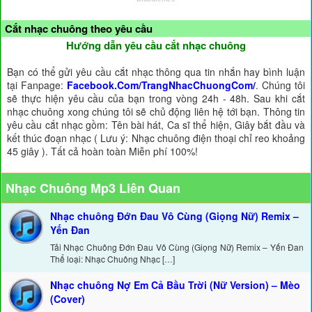
Cắt nhạc chuông theo yêu cầu
Hướng dẫn yêu cầu cắt nhạc chuông
Bạn có thể gửi yêu cầu cắt nhạc thông qua tin nhắn hay bình luận
tại Fanpage:
Facebook.Com/TrangNhacChuongCom/
. Chúng tôi
sẽ thực hiện yêu cầu của bạn trong vòng 24h - 48h. Sau khi cắt
nhạc chuông xong chúng tôi sẽ chủ động liên hệ tới bạn. Thông tin
yêu cầu cắt nhạc gồm: Tên bài hát, Ca sĩ thể hiện, Giây bắt đầu và
kết thúc đoạn nhạc ( Lưu ý: Nhạc chuông điện thoại chỉ reo khoảng
45 giây ). Tất cả hoàn toàn Miễn phí 100%!
Nhạc Chuông Mp3 Liên Quan
Nhạc chuông Đớn Đau Vô Cùng (Giọng Nữ) Remix –
Yến Đan
Tải Nhạc Chuông Đớn Đau Vô Cùng (Giọng Nữ) Remix – Yến Đan
Thể loại: Nhạc Chuông Nhạc […]
Nhạc chuông Nợ Em Cả Bầu Trời (Nữ Version) – Mèo
(Cover)