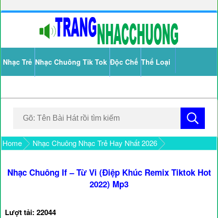
Nhạc Trẻ
Nhạc Chuông Tik Tok
Độc Chế
Thể Loại
Home
Nhạc Chuông Nhạc Trẻ Hay Nhất 2026
Nhạc Chuông If – Từ Vi (Điệp Khúc Remix Tiktok Hot
2022) Mp3
Lượt tải: 22044