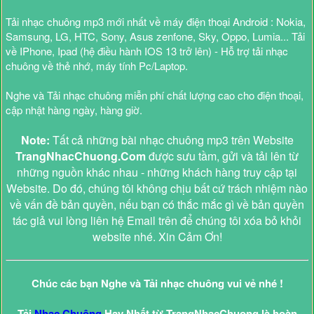
Tải nhạc chuông mp3 mới nhất về máy điện thoại Android : Nokia,
Samsung, LG, HTC, Sony, Asus zenfone, Sky, Oppo, Lumia... Tải
về IPhone, Ipad (hệ điều hành IOS 13 trở lên) - Hỗ trợ tải nhạc
chuông về thẻ nhớ, máy tính Pc/Laptop.
Nghe và Tải nhạc chuông miễn phí chất lượng cao cho điện thoại,
cập nhật hàng ngày, hàng giờ.
Note:
Tất cả những bài nhạc chuông mp3 trên Website
TrangNhacChuong.Com
được sưu tầm, gửi và tải lên từ
những nguồn khác nhau - những khách hàng truy cập tại
Website. Do đó, chúng tôi không chịu bất cứ trách nhiệm nào
về vấn đề bản quyền, nếu bạn có thắc mắc gì về bản quyền
tác giả vui lòng liên hệ Email trên để chúng tôi xóa bỏ khỏi
website nhé. Xin Cảm Ơn!
Chúc các bạn Nghe và Tải nhạc chuông vui vẻ nhé !
Tải
Nhạc Chuông
Hay Nhất từ TrangNhacChuong là hoàn