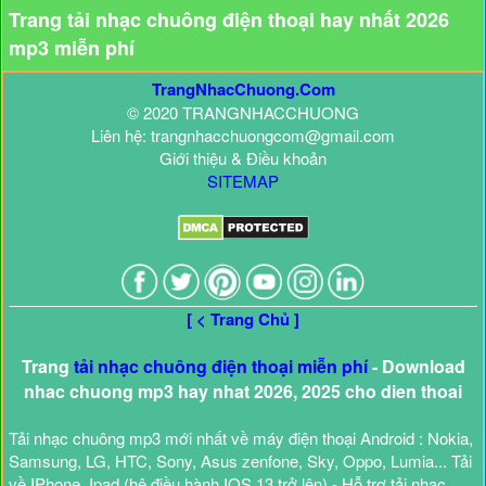
Trang tải nhạc chuông điện thoại hay nhất 2026
mp3 miễn phí
TrangNhacChuong.Com
© 2020 TRANGNHACCHUONG
Liên hệ: trangnhacchuongcom@gmail.com
Giới thiệu & Điều khoản
SITEMAP
[ < Trang Chủ ]
Trang
tải nhạc chuông điện thoại miễn phí
- Download
nhac chuong mp3 hay nhat 2026, 2025 cho dien thoai
Tải nhạc chuông mp3 mới nhất về máy điện thoại Android : Nokia,
Samsung, LG, HTC, Sony, Asus zenfone, Sky, Oppo, Lumia... Tải
về IPhone, Ipad (hệ điều hành IOS 13 trở lên) - Hỗ trợ tải nhạc