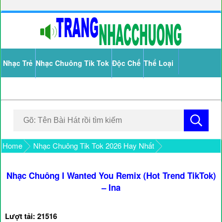
Nhạc Trẻ
Nhạc Chuông Tik Tok
Độc Chế
Thể Loại
Home
Nhạc Chuông Tik Tok 2026 Hay Nhất
Nhạc Chuông I Wanted You Remix (Hot Trend TikTok)
– Ina
Lượt tải: 21516