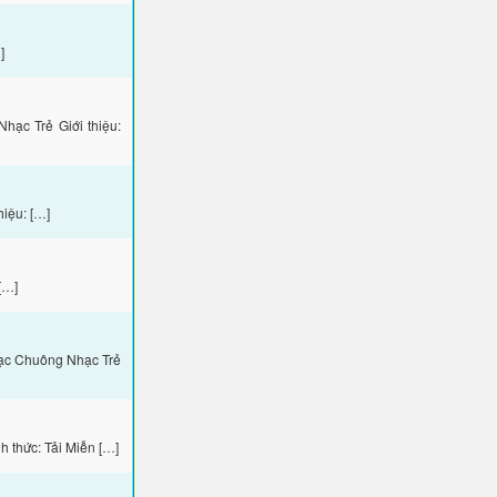
]
ạc Trẻ Giới thiệu:
iệu: […]
[…]
hạc Chuông Nhạc Trẻ
 thức: Tải Miễn […]