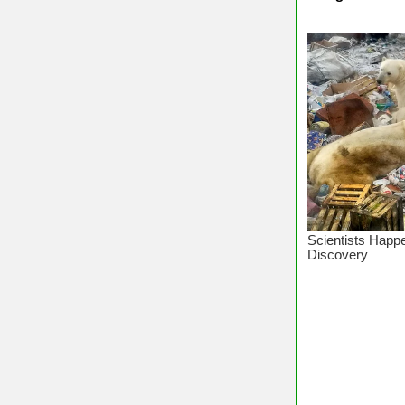
♥ Chúc