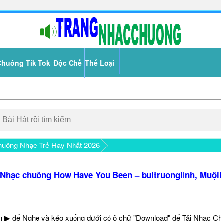
Chuông Tik Tok
Độc Chế
Thể Loại
uông Nhạc Trẻ Hay Nhất 2026
Nhạc chuông How Have You Been – buitruonglinh, Muội
 ▶ để Nghe và kéo xuống dưới có ô chữ "Download" để Tải Nhạc C