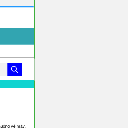
i
huông về máy.