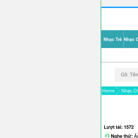
Nhạc Trẻ
Nhạc 
Home
Nhạc Ch
Lượt tải: 1572
Nghe thử:
Ấn