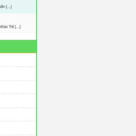
uấn […]
Nhạc Trẻ […]