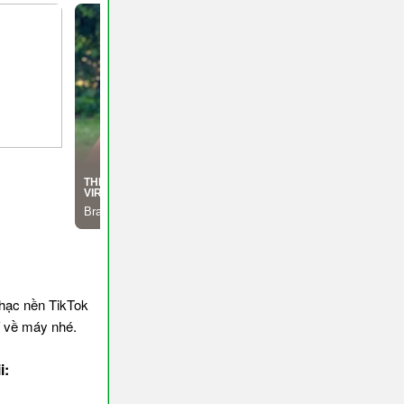
hạc nền TikTok
í về máy nhé.
i: