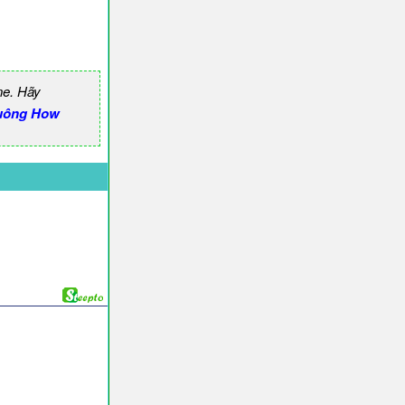
ne. Hãy
uông How