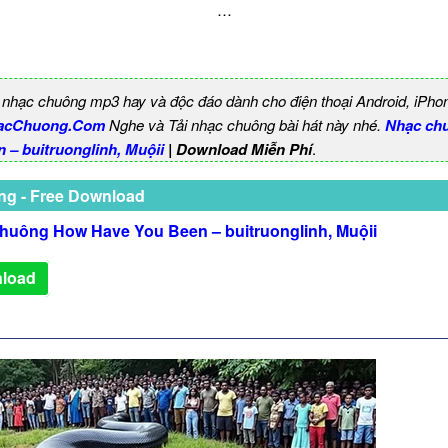
…
 nhạc chuông mp3 hay và độc đáo dành cho điện thoại Android, iPho
acChuong.Com
Nghe và Tải nhạc chuông bài hát này nhé.
Nhạc ch
 – buitruonglinh, Muộii
| Download Miễn Phí
.
ng - Free Download
huông How Have You Been – buitruonglinh, Muộii
load