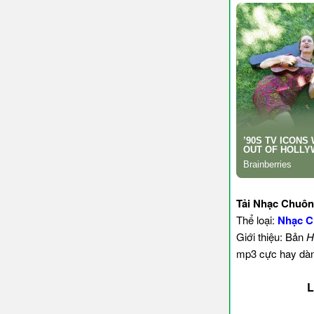
Tải Nhạc Chuôn
Thể loại:
Nhạc C
Giới thiệu: Bản
H
mp3 cực hay dành
L