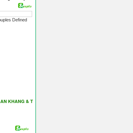
NG & THỊNH VƯỢNG ♥ Have A Nice Day ♥