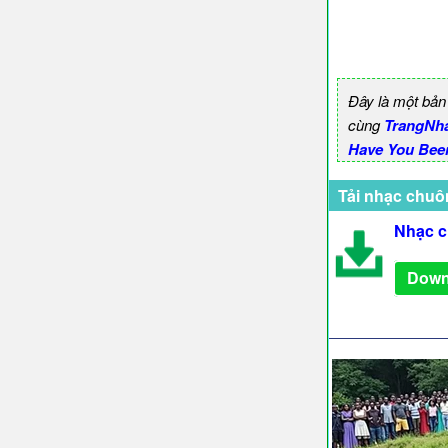
Đây là một bản
cùng
TrangNh
Have You Been
Tải nhạc chuô
Nhạc c
Down