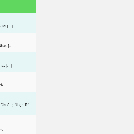
Giới […]
Nhạc […]
hạc […]
rẻ […]
 Chuông Nhạc Trẻ –
…]