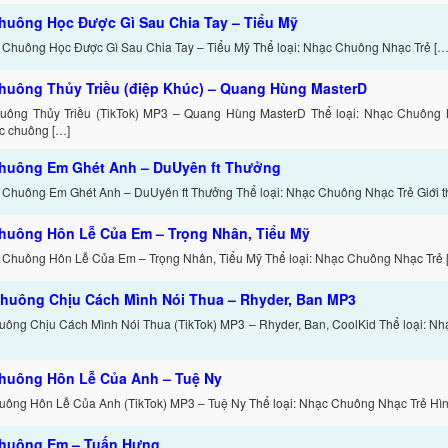
huông Học Được Gì Sau Chia Tay – Tiểu Mỹ
 Chuông Học Được Gì Sau Chia Tay – Tiểu Mỹ Thể loại: Nhạc Chuông Nhạc Trẻ […
huông Thủy Triều (điệp Khúc) – Quang Hùng MasterD
ông Thủy Triều (TikTok) MP3 – Quang Hùng MasterD Thể loại: Nhạc Chuông Nh
c chuông […]
huông Em Ghét Anh – DuUyên ft Thưởng
 Chuông Em Ghét Anh – DuUyên ft Thưởng Thể loại: Nhạc Chuông Nhạc Trẻ Giới th
huông Hôn Lễ Của Em – Trọng Nhân, Tiểu Mỹ
 Chuông Hôn Lễ Của Em – Trọng Nhân, Tiểu Mỹ Thể loại: Nhạc Chuông Nhạc Trẻ 
huông Chịu Cách Mình Nói Thua – Rhyder, Ban MP3
ông Chịu Cách Mình Nói Thua (TikTok) MP3 – Rhyder, Ban, CoolKid Thể loại: N
huông Hôn Lễ Của Anh – Tuệ Ny
ông Hôn Lễ Của Anh (TikTok) MP3 – Tuệ Ny Thể loại: Nhạc Chuông Nhạc Trẻ Hình
huông Em – Tuấn Hưng