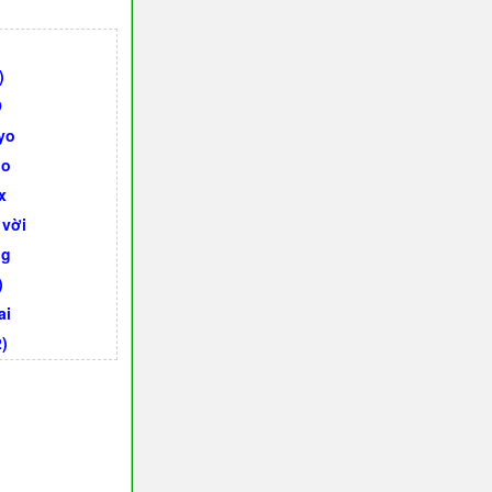
)
O
yo
no
x
 vời
ng
)
ai
)