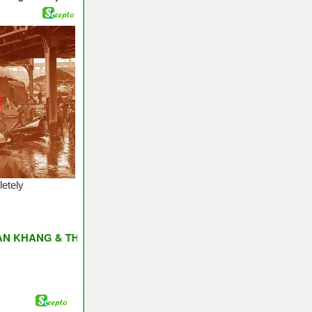
G & THỊNH VƯỢNG ♥ Have A Nice Day ♥