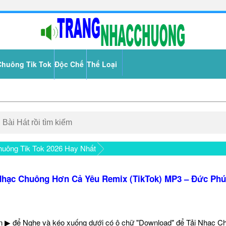
Chuông Tik Tok
Độc Chế
Thể Loại
uông Tik Tok 2026 Hay Nhất
hạc Chuông Hơn Cả Yêu Remix (TikTok) MP3 – Đức Ph
 ▶ để Nghe và kéo xuống dưới có ô chữ "Download" để Tải Nhạc C