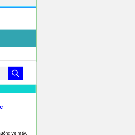
úc
huông về máy.