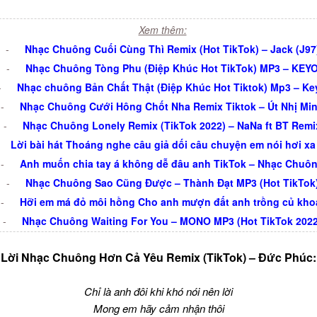
Xem thêm:
-
Nhạc Chuông Cuối Cùng Thì Remix (Hot TikTok) – Jack (J97
-
Nhạc Chuông Tòng Phu (Điệp Khúc Hot TikTok) MP3 – KEY
-
Nhạc chuông Bản Chất Thật (Điệp Khúc Hot Tiktok) Mp3 – Ke
-
Nhạc Chuông Cưới Hông Chốt Nha Remix Tiktok – Út Nhị Mi
-
Nhạc Chuông Lonely Remix (TikTok 2022) – NaNa ft BT Remi
Lời bài hát Thoáng nghe câu giả dối câu chuyện em nói hơi xa
-
Anh muốn chia tay á không dễ đâu anh TikTok – Nhạc Chuô
-
Nhạc Chuông Sao Cũng Được – Thành Đạt MP3 (Hot TikTok
-
Hỡi em má đỏ môi hồng Cho anh mượn đất anh trồng củ kho
-
Nhạc Chuông Waiting For You – MONO MP3 (Hot TikTok 2022
Lời Nhạc Chuông Hơn Cả Yêu Remix (TikTok) – Đức Phúc:
Chỉ là anh đôi khi khó nói nên lời
Mong em hãy cảm nhận thôi