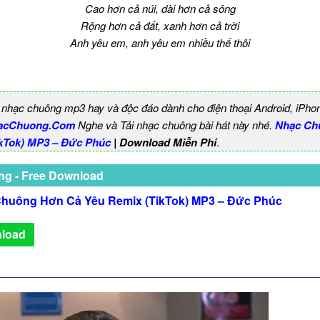
Cao hơn cả núi, dài hơn cả sông
Rộng hơn cả đất, xanh hơn cả trời
Anh yêu em, anh yêu em nhiều thế thôi
 nhạc chuông mp3 hay và độc đáo dành cho điện thoại Android, iPho
acChuong.Com
Nghe và Tải nhạc chuông bài hát này nhé.
Nhạc Ch
ikTok) MP3 – Đức Phúc
| Download Miễn Phí
.
ng - Free Download
huông Hơn Cả Yêu Remix (TikTok) MP3 – Đức Phúc
load