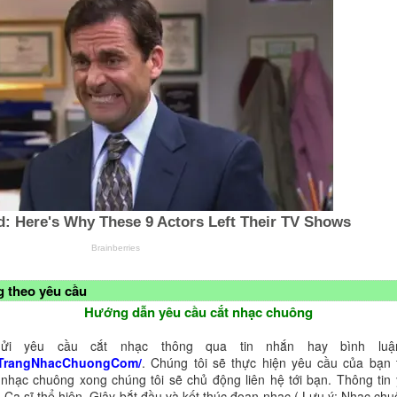
 theo yêu cầu
Hướng dẫn yêu cầu cắt nhạc chuông
ửi yêu cầu cắt nhạc thông qua tin nhắn hay bình luận
TrangNhacChuongCom/
. Chúng tôi sẽ thực hiện yêu cầu của bạn 
 nhạc chuông xong chúng tôi sẽ chủ động liên hệ tới bạn. Thông tin
 Ca sĩ thể hiện, Giây bắt đầu và kết thúc đoạn nhạc ( Lưu ý: Nhạc chu