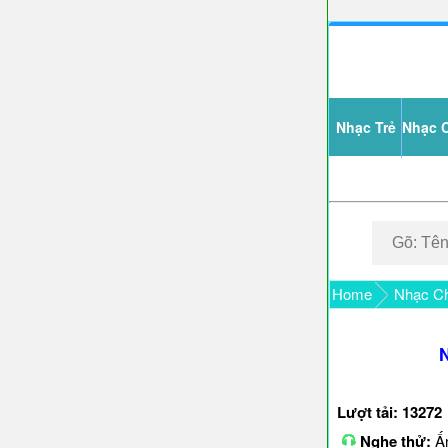
Nhạc Trẻ
Nhạc 
Home
Nhạc Ch
N
Lượt tải: 13272
Nghe thử:
Ấn