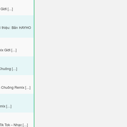
Giới […]
i thiệu: Bản HAYHO
x Giới […]
Chuông […]
c Chuông Remix […]
mix […]
ik Tok – Nhạc […]