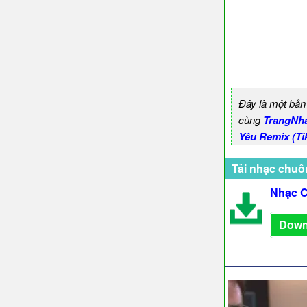
Đây là một bản
cùng
TrangNh
Yêu Remix (T
Tải nhạc chuô
Nhạc C
Down