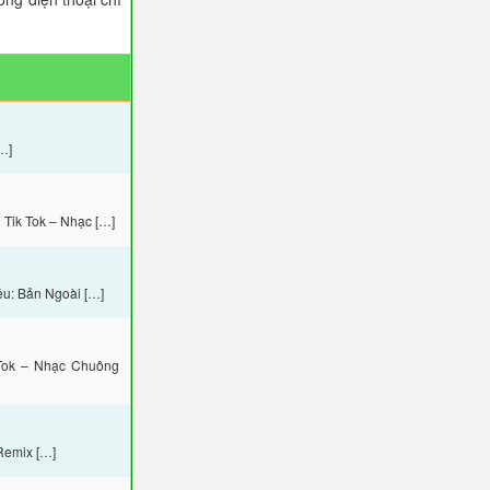
…]
Tik Tok – Nhạc […]
ệu: Bản Ngoài […]
Tok – Nhạc Chuông
Remix […]