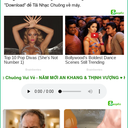
"Download" để Tải Nhạc Chuông về máy.
Chuông Vui Vẻ - NĂM MỚI AN KHANG & THỊNH VƯỢNG ♥ Have A 