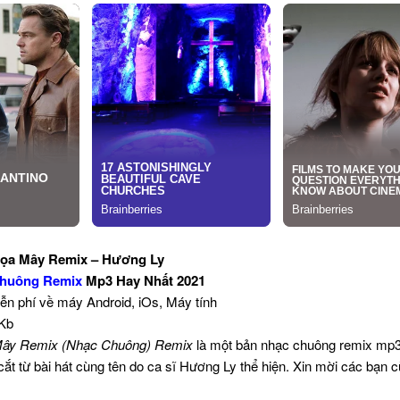
ọa Mây Remix – Hương Ly
huông Remix
Mp3 Hay Nhất 2021
iễn phí về máy Android, iOs, Máy tính
 Kb
ây Remix (Nhạc Chuông) Remix
là một bản nhạc chuông remix mp3
 cắt từ bài hát cùng tên do ca sĩ Hương Ly thể hiện. Xin mời các bạn 