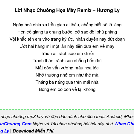
Lời Nhạc Chuông Họa Mây Remix – Hương Ly
Ngày hoá chia xa trần gian ai thấu, chẳng biết sẽ lỡ làng
Hẹn cố giang ta chung bước, cớ sao đời phũ phàng
Vội khắc tên em vào trang ký ức, nhân duyên nay đứt đoạn
Ướt hai hàng mi một lần này tiễn đưa em về mây
Trách ai trách sao em đi rồi
Trách thân trách sao chẳng bến đợi
Mắt còn vấn vương màu hoa tóc
Nhớ thương nhớ em như thế mà
Tháng ba nắng qua trên mái nhà
Bóng em có còn về lại không
 nhạc chuông mp3 hay và độc đáo dành cho điện thoại Android, iPho
acChuong.Com
Nghe và Tải nhạc chuông bài hát này nhé.
Nhạc Ch
g Ly
| Download Miễn Phí
.