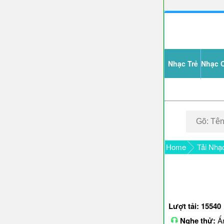
Nhạc Trẻ
Nhạc 
Home
Tải Nhạ
Lượt tải: 15540
Nghe thử:
Ấn