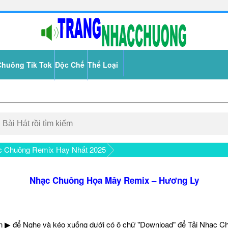
Chuông Tik Tok
Độc Chế
Thể Loại
c Chuông Remix Hay Nhất 2025
Nhạc Chuông Họa Mây Remix – Hương Ly
 ▶ để Nghe và kéo xuống dưới có ô chữ "Download" để Tải Nhạc C