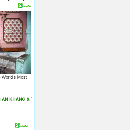
NG & THỊNH VƯỢNG ♥ Have A Nice Day ♥