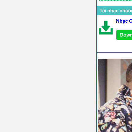
Tải nhạc chuô
Nhạc C
Down