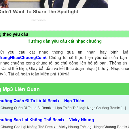
 theo yêu cầu
Hướng dẫn yêu cầu cắt nhạc chuông
ửi yêu cầu cắt nhạc thông qua tin nhắn hay bình luận
TrangNhacChuongCom/
. Chúng tôi sẽ thực hiện yêu cầu của bạn 
 nhạc chuông xong chúng tôi sẽ chủ động liên hệ tới bạn. Thông tin
 Ca sĩ thể hiện, Giây bắt đầu và kết thúc đoạn nhạc ( Lưu ý: Nhạc chu
ây ). Tất cả hoàn toàn Miễn phí 100%!
 Mp3 Liên Quan
huông Quên Đi Ta Là Ai Remix – Hạo Thiên
 Chuông Quên Đi Ta Là Ai Remix – Hạo Thiên Thể loại: Nhạc Chuông Remix […]
huông Sao Lại Không Thể Remix – Vicky Nhung
 Chuông Sao Lại Không Thể Remix – Vicky Nhung Thể loại: Nhạc Chuông Remix Gi