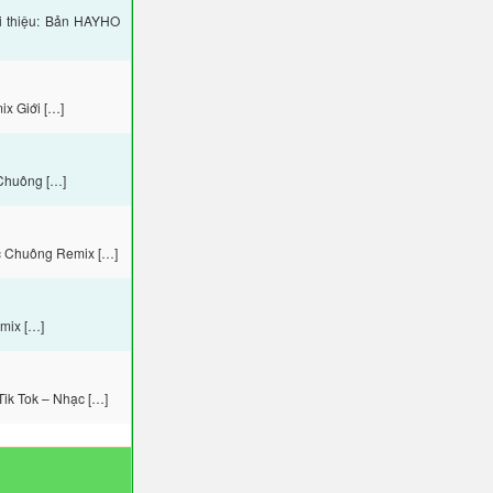
i thiệu: Bản HAYHO
x Giới […]
Chuông […]
c Chuông Remix […]
mix […]
ik Tok – Nhạc […]