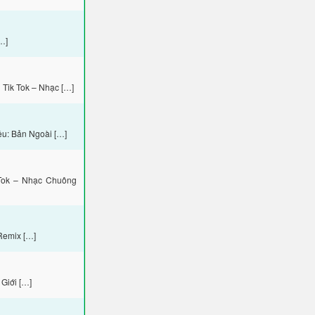
…]
Tik Tok – Nhạc […]
ệu: Bản Ngoài […]
Tok – Nhạc Chuông
Remix […]
Giới […]