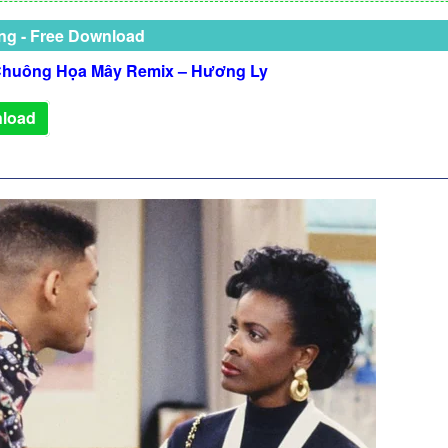
ng - Free Download
huông Họa Mây Remix – Hương Ly
load