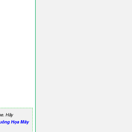
ne. Hãy
uông Họa Mây