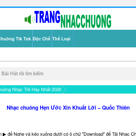
Chuông Tik Tok
Độc Chế
Thể Loại
uông Nhạc Trẻ Hay Nhất 2026
Nhạc chuông Hẹn Ước Xin Khuất Lời – Quốc Thiên
 ▶ để Nghe và kéo xuống dưới có ô chữ "Download" để Tải Nhạc C