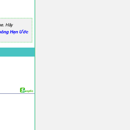
ne. Hãy
uông Hẹn Ước