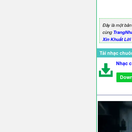
Đây là một bản
cùng
TrangNh
Xin Khuất Lời
Tải nhạc chuô
Nhạc c
Down