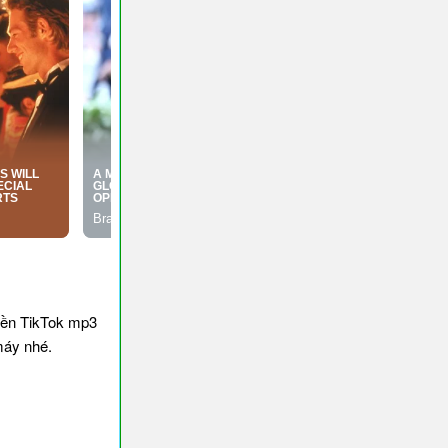
nền TikTok mp3
máy nhé.