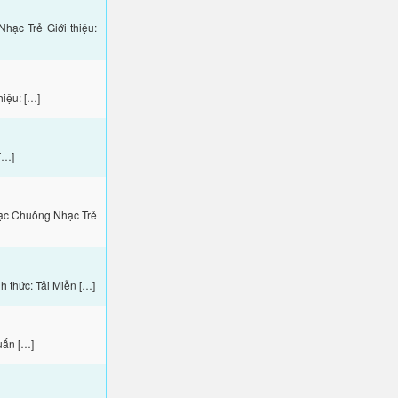
ạc Trẻ Giới thiệu:
iệu: […]
[…]
hạc Chuông Nhạc Trẻ
 thức: Tải Miễn […]
uấn […]