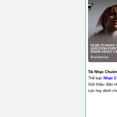
Tải Nhạc Chuôn
Thể loại:
Nhạc C
Giới thiệu: Bản
H
cực hay dành cho