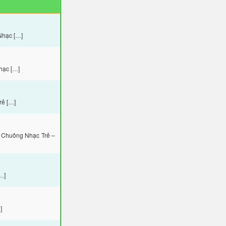
Nhạc […]
hạc […]
rẻ […]
 Chuông Nhạc Trẻ –
…]
]