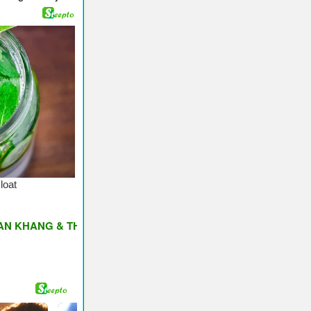
G & THỊNH VƯỢNG ♥ Have A Nice Day ♥