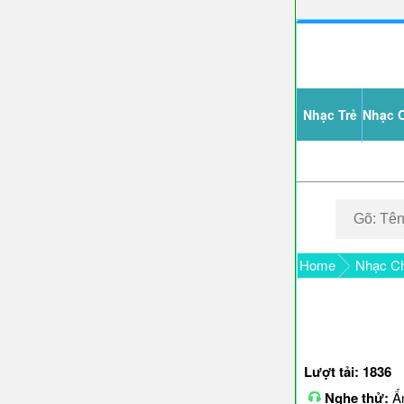
Nhạc Trẻ
Nhạc 
Home
Nhạc Ch
Lượt tải: 1836
Nghe thử:
Ấn