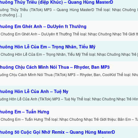
huông Thủy Triều (điệp Khúc) – Quang Hùng MasterD
ông Thủy Triều (TikTok) MP3 – Quang Hùng MasterD Thể loại: Nhạc Chuông Nh
c chuông […]
huông Em Ghét Anh – DuUyên ft Thưởng
 Chuông Em Ghét Anh – DuUyên ft Thưởng Thể loại: Nhạc Chuông Nhạc Trẻ Giới th
huông Hôn Lễ Của Em – Trọng Nhân, Tiểu Mỹ
 Chuông Hôn Lễ Của Em – Trọng Nhân, Tiểu Mỹ Thể loại: Nhạc Chuông Nhạc Trẻ 
huông Chịu Cách Mình Nói Thua – Rhyder, Ban MP3
ông Chịu Cách Mình Nói Thua (TikTok) MP3 – Rhyder, Ban, CoolKid Thể loại: N
huông Hôn Lễ Của Anh – Tuệ Ny
ông Hôn Lễ Của Anh (TikTok) MP3 – Tuệ Ny Thể loại: Nhạc Chuông Nhạc Trẻ Hình
huông Em – Tuấn Hưng
 Chuông Em – Tuấn Hưng Thể loại: Nhạc Chuông Nhạc Trẻ Giới thiệu: Bản Em – T
huông 50 Cuộc Gọi Nhỡ Remix – Quang Hùng MasterD