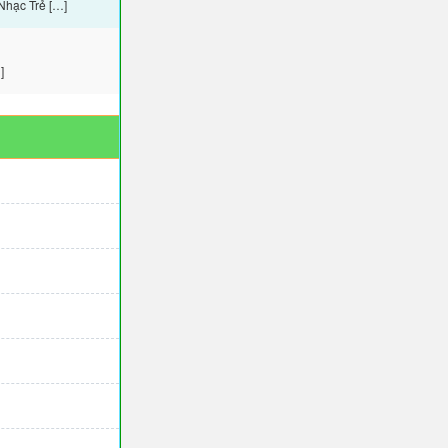
Nhạc Trẻ […]
]