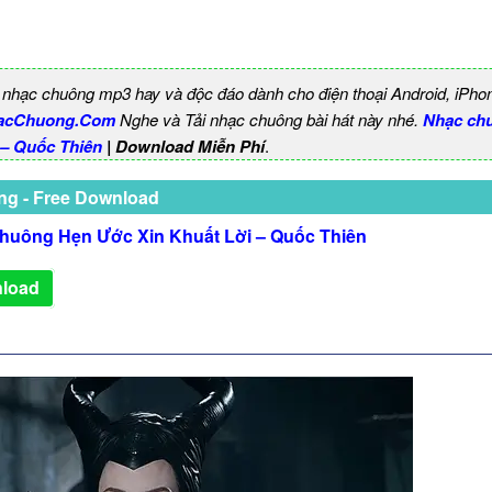
 nhạc chuông mp3 hay và độc đáo dành cho điện thoại Android, iPho
acChuong.Com
Nghe và Tải nhạc chuông bài hát này nhé.
Nhạc ch
 – Quốc Thiên
| Download Miễn Phí
.
ng - Free Download
huông Hẹn Ước Xin Khuất Lời – Quốc Thiên
load