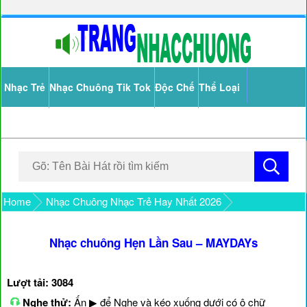
Nhạc Trẻ
Nhạc Chuông Tik Tok
Độc Chế
Thể Loại
Home
Nhạc Chuông Nhạc Trẻ Hay Nhất 2026
Nhạc chuông Hẹn Lần Sau – MAYDAYs
Lượt tải: 3084
Nghe thử:
Ấn ▶ để Nghe và kéo xuống dưới có ô chữ