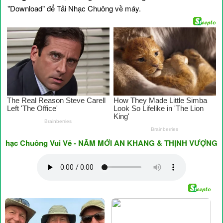
"Download" để Tải Nhạc Chuông về máy.
c Chuông Vui Vẻ - NĂM MỚI AN KHANG & THỊNH VƯỢNG ♥ Have 