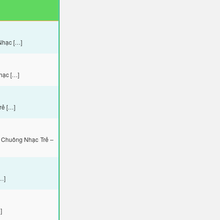
Nhạc […]
hạc […]
rẻ […]
 Chuông Nhạc Trẻ –
…]
]