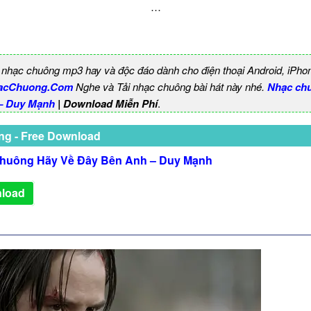
…
 nhạc chuông mp3 hay và độc đáo dành cho điện thoại Android, iPho
acChuong.Com
Nghe và Tải nhạc chuông bài hát này nhé.
Nhạc ch
– Duy Mạnh
| Download Miễn Phí
.
ng - Free Download
huông Hãy Về Đây Bên Anh – Duy Mạnh
load