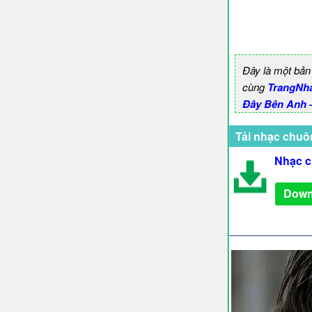
Đây là một bản
cùng
TrangNh
Đây Bên Anh 
Tải nhạc chuô
Nhạc c
Down