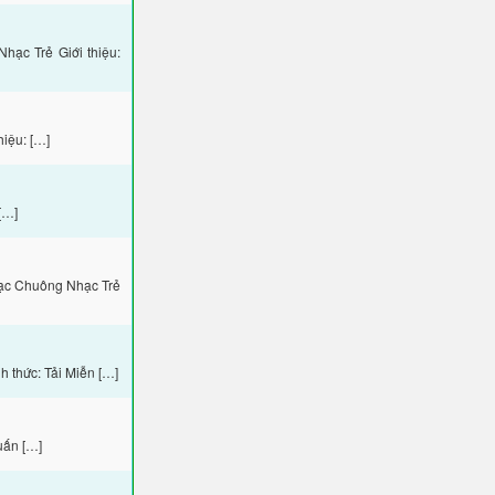
ạc Trẻ Giới thiệu:
iệu: […]
[…]
hạc Chuông Nhạc Trẻ
 thức: Tải Miễn […]
uấn […]