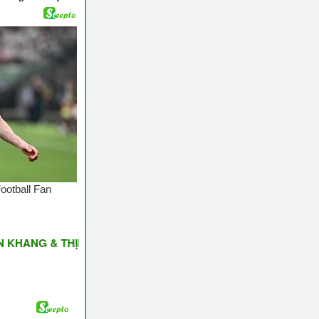
 & THỊNH VƯỢNG ♥ Have A Nice Day ♥