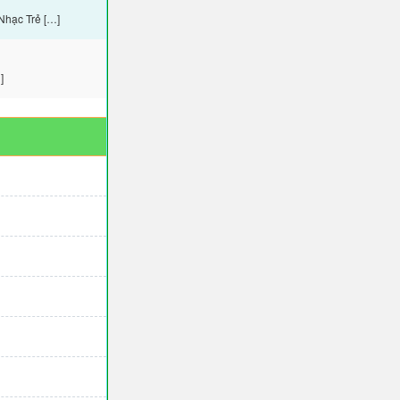
Nhạc Trẻ […]
]