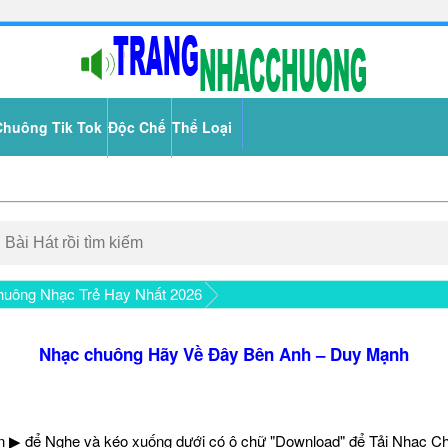
Chuông Tik Tok
Độc Chế
Thể Loại
uông Nhạc Trẻ Hay Nhất 2026
Nhạc chuông Hãy Về Đây Bên Anh – Duy Mạnh
 ▶ để Nghe và kéo xuống dưới có ô chữ "Download" để Tải Nhạc C