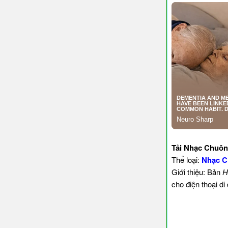
Tải Nhạc Chuôn
Thể loại:
Nhạc C
Giới thiệu: Bản
H
cho điện thoại d