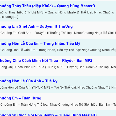
huông Thủy Triều (điệp Khúc) – Quang Hùng MasterD
ông Thủy Triều (TikTok) MP3 – Quang Hùng MasterD Thể loại: Nhạc Chuông Nh
c chuông […]
huông Em Ghét Anh – DuUyên ft Thưởng
 Chuông Em Ghét Anh – DuUyên ft Thưởng Thể loại: Nhạc Chuông Nhạc Trẻ Giới th
huông Hôn Lễ Của Em – Trọng Nhân, Tiểu Mỹ
 Chuông Hôn Lễ Của Em – Trọng Nhân, Tiểu Mỹ Thể loại: Nhạc Chuông Nhạc Trẻ 
huông Chịu Cách Mình Nói Thua – Rhyder, Ban MP3
ông Chịu Cách Mình Nói Thua (TikTok) MP3 – Rhyder, Ban, CoolKid Thể loại: N
huông Hôn Lễ Của Anh – Tuệ Ny
ông Hôn Lễ Của Anh (TikTok) MP3 – Tuệ Ny Thể loại: Nhạc Chuông Nhạc Trẻ Hình
huông Em – Tuấn Hưng
 Chuông Em – Tuấn Hưng Thể loại: Nhạc Chuông Nhạc Trẻ Giới thiệu: Bản Em – T
huông 50 Cuộc Gọi Nhỡ Remix – Quang Hùng MasterD