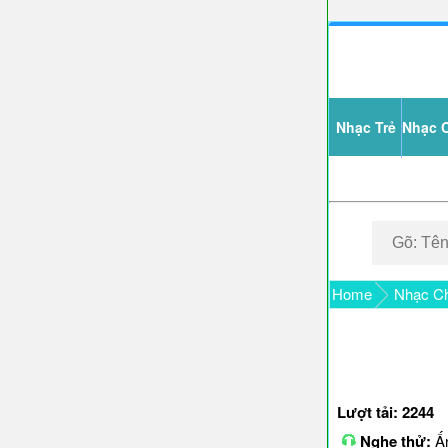
Nhạc Trẻ
Nhạc 
Home
Nhạc Ch
Lượt tải: 2244
Nghe thử:
Ấn