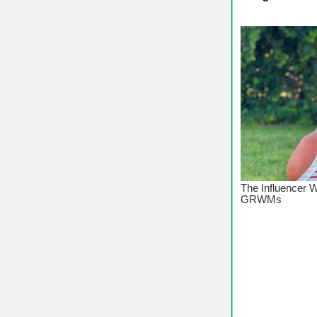
♥ Chúc C