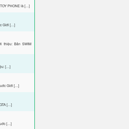
 TOY PHONE là […]
 Giới […]
i thiệu: Bản SWIM
ệu: […]
uớc Giới […]
 GTA […]
uớc […]