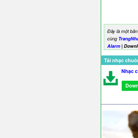
Đây là một bản
cùng
TrangNh
Alarm
| Downl
Tải nhạc chuô
Nhạc c
Down