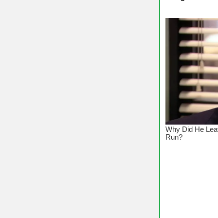
♥ Chúc Cá