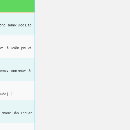
uông Remix Độc Đáo
: Tải Miễn phí về
mix Hình thức: Tải
Huớc […]
hiệu: Bản Thriller