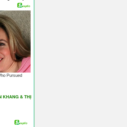
& THỊNH VƯỢNG ♥ Have A Nice Day ♥