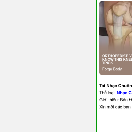
Tải Nhạc Chuô
Thể loại:
Nhạc C
Giới thiệu: Bản
H
Xin mời các bạn