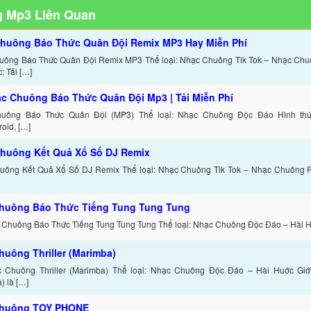
 Mp3 Liên Quan
huông Báo Thức Quân Đội Remix MP3 Hay Miễn Phí
uông Báo Thức Quân Đội Remix MP3 Thể loại: Nhạc Chuông Tik Tok – Nhạc Ch
: Tải […]
ạc Chuông Báo Thức Quân Đội Mp3 | Tải Miễn Phí
uông Báo Thức Quân Đội (MP3) Thể loại: Nhạc Chuông Độc Đáo Hình thức
oid, […]
huông Kết Quả Xổ Số DJ Remix
ông Kết Quả Xổ Số DJ Remix Thể loại: Nhạc Chuông Tik Tok – Nhạc Chuông Re
huông Báo Thức Tiếng Tung Tung Tung
 Chuông Báo Thức Tiếng Tung Tung Tung Thể loại: Nhạc Chuông Độc Đáo – Hài 
huông Thriller (Marimba)
 Chuông Thriller (Marimba) Thể loại: Nhạc Chuông Độc Đáo – Hài Huớc Giới t
) là […]
chuông TOY PHONE