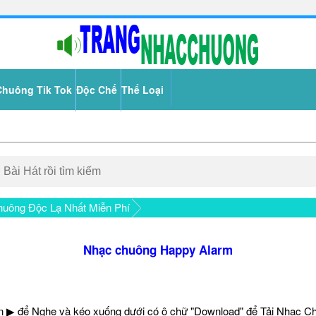
Chuông Tik Tok
Độc Chế
Thể Loại
uông Độc Lạ Nhất Miễn Phí
Nhạc chuông Happy Alarm
 ▶ để Nghe và kéo xuống dưới có ô chữ "Download" để Tải Nhạc C