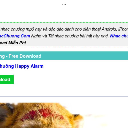
…
 nhạc chuông mp3 hay và độc đáo dành cho điện thoại Android, iPho
acChuong.Com
Nghe và Tải nhạc chuông bài hát này nhé.
Nhạc ch
oad Miễn Phí
.
ng - Free Download
huông Happy Alarm
load