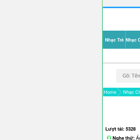
Nhạc Trẻ
Nhạc 
Home
Nhạc Ch
Lượt tải: 5328
Nghe thử:
Ấn