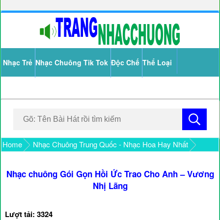
Nhạc Trẻ
Nhạc Chuông Tik Tok
Độc Chế
Thể Loại
Home
Nhạc Chuông Trung Quốc - Nhạc Hoa Hay Nhất
Nhạc chuông Gói Gọn Hồi Ức Trao Cho Anh – Vương
Nhị Lãng
Lượt tải: 3324