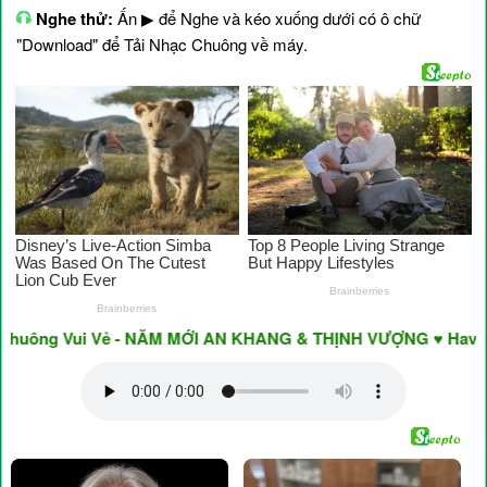
Nghe thử:
Ấn ▶ để Nghe và kéo xuống dưới có ô chữ
"Download" để Tải Nhạc Chuông về máy.
ông Vui Vẻ - NĂM MỚI AN KHANG & THỊNH VƯỢNG ♥ Have A Nic