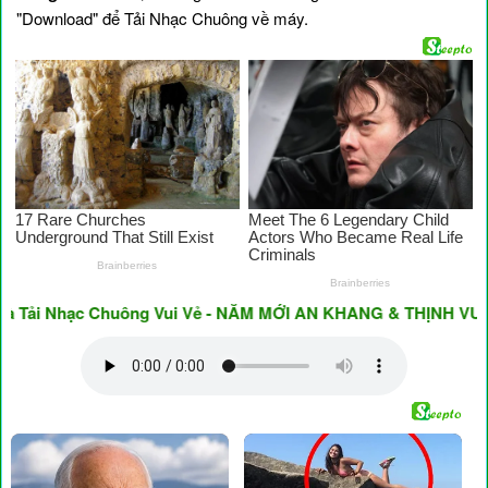
"Download" để Tải Nhạc Chuông về máy.
ải Nhạc Chuông Vui Vẻ - NĂM MỚI AN KHANG & THỊNH VƯỢNG ♥