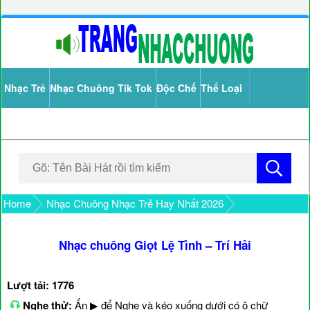
Nhạc Trẻ
Nhạc Chuông Tik Tok
Độc Chế
Thể Loại
Home
Nhạc Chuông Nhạc Trẻ Hay Nhất 2026
Nhạc chuông Giọt Lệ Tình – Trí Hải
Lượt tải: 1776
Nghe thử:
Ấn ▶ để Nghe và kéo xuống dưới có ô chữ