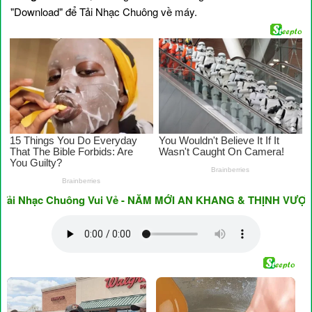
"Download" để Tải Nhạc Chuông về máy.
 Nhạc Chuông Vui Vẻ - NĂM MỚI AN KHANG & THỊNH VƯỢNG ♥ H