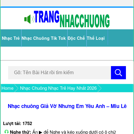
Nhạc Trẻ
Nhạc Chuông Tik Tok
Độc Chế
Thể Loại
Home
Nhạc Chuông Nhạc Trẻ Hay Nhất 2026
Nhạc chuông Giả Vờ Nhưng Em Yêu Anh – Miu Lê
Lượt tải: 1752
Nghe thử:
Ấn ▶ để Nghe và kéo xuống dưới có ô chữ