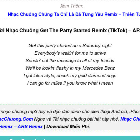
Xem Thêm:
Nhạc Chuông Chúng Ta Chỉ Là Đã Từng Yêu Remix – Thiên T
ời Nhạc Chuông Get The Party Started Remix (TikTok) – A
Get this party started on a Saturday night
Everybody’s waitin’ for me to arrive
Sendin’ out the message to all of my friends
We’ll be lookin’ flashy in my Mercedes Benz
I got lotsa style, check my gold diamond rings
I can go for miles if you know what I mean
 nhạc chuông mp3 hay và độc đáo dành cho điện thoại Android, iPho
acChuong.Com
Nghe và Tải nhạc chuông bài hát này nhé.
Nhạc Ch
 Remix – ARS Remix
| Download Miễn Phí
.