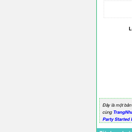
L
Đây là một bản
cùng
TrangNh
Party Started