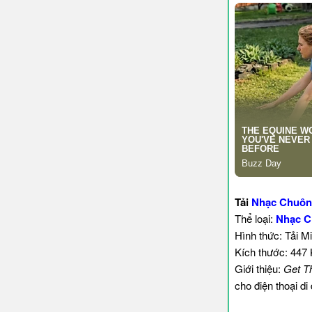
Tải
Nhạc Chuông
Thể loại:
Nhạc C
Hình thức: Tải M
Kích thước: 447
Giới thiệu:
Get T
cho điện thoại d