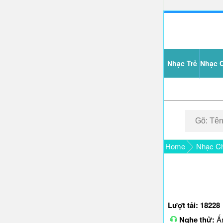
Nhạc Trẻ
Nhạc 
Home
Nhạc Ch
Lượt tải: 18228
Nghe thử:
Ấn