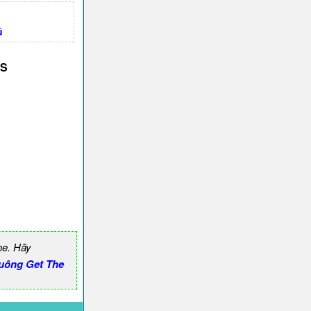
ú
RS
ne. Hãy
uông Get The