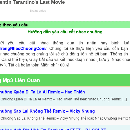
 theo yêu cầu
Hướng dẫn yêu cầu cắt nhạc chuông
ửi yêu cầu cắt nhạc thông qua tin nhắn hay bình luận
TrangNhacChuongCom/
. Chúng tôi sẽ thực hiện yêu cầu của bạn 
 nhạc chuông xong chúng tôi sẽ chủ động liên hệ tới bạn. Thông tin
 Ca sĩ thể hiện, Giây bắt đầu và kết thúc đoạn nhạc ( Lưu ý: Nhạc chu
ây ). Tất cả hoàn toàn Miễn phí 100%!
 Mp3 Liên Quan
huông Quên Đi Ta Là Ai Remix – Hạo Thiên
 Chuông Quên Đi Ta Là Ai Remix – Hạo Thiên Thể loại: Nhạc Chuông Remix […]
huông Sao Lại Không Thể Remix – Vicky Nhung
 Chuông Sao Lại Không Thể Remix – Vicky Nhung Thể loại: Nhạc Chuông Remix Gi
huông Anh Rất Nhớ Em Remix x 50 FEET – DJ COLDZ