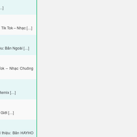
…]
Tik Tok – Nhạc […]
ệu: Bản Ngoài […]
Tok – Nhạc Chuông
Remix […]
Giới […]
i thiệu: Bản HAYHO