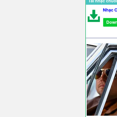
Tải nhạc chuô
Nhạc C
Down