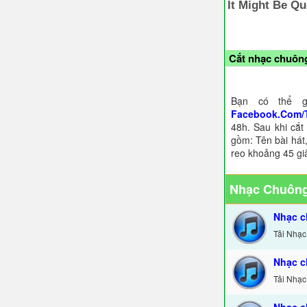
Cắt nhạc chuông
Bạn có thể g
Facebook.Com/
48h. Sau khi cắt
gồm: Tên bài hát,
reo khoảng 45 gi
Nhạc Chuông
Nhạc c
Tải Nhạc
Nhạc c
Tải Nhạc
Nhạc c