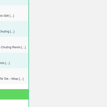
x Giới […]
Chuông […]
c Chuông Remix […]
mix […]
ik Tok – Nhạc […]