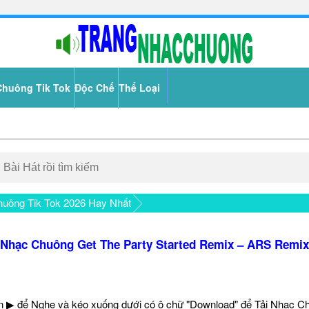
Chuông Tik Tok
Độc Chế
Thể Loại
uông Tik Tok 2026 Hay Nhất
Nhạc Chuông Get The Party Started Remix – ARS Remix
 ▶ để Nghe và kéo xuống dưới có ô chữ "Download" để Tải Nhạc C