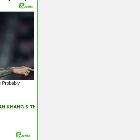
G & THỊNH VƯỢNG ♥ Have A Nice Day ♥