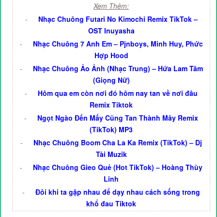
Xem Thêm:
-
Nhạc Chuông Futari No Kimochi Remix TikTok –
OST Inuyasha
-
Nhạc Chuông 7 Anh Em – Pjnboys, Minh Huy, Phức
Hợp Hood
-
Nhạc Chuông Ảo Ảnh (Nhạc Trung) – Hứa Lam Tâm
(Giọng Nữ)
-
Hôm qua em còn nơi đó hôm nay tan về nơi đâu
Remix Tiktok
-
Ngọt Ngào Đến Mấy Cũng Tan Thành Mây Remix
(TikTok) MP3
-
Nhạc Chuông Boom Cha La Ka Remix (TikTok) – Dj
Tài Muzik
-
Nhạc Chuông Gieo Quẻ (Hot TikTok) – Hoàng Thùy
Linh
-
Đôi khi ta gặp nhau để dạy nhau cách sống trong
khổ đau Tiktok