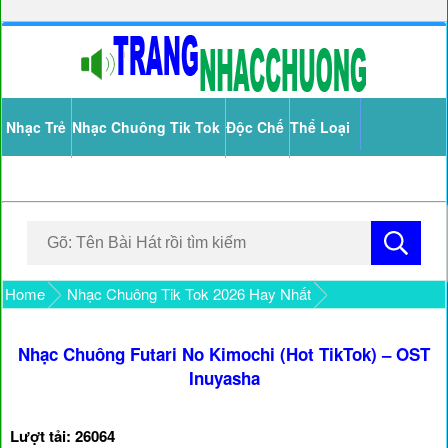
Nhạc Trẻ
Nhạc Chuông Tik Tok
Độc Chế
Thể Loại
Home
Nhạc Chuông Tik Tok 2026 Hay Nhất
Nhạc Chuông Futari No Kimochi (Hot TikTok) – OST
Inuyasha
Lượt tải: 26064