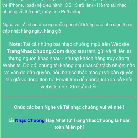
về IPhone, Ipad (hệ điều hành IOS 13 trở lên) - Hỗ trợ tải nhạc
chuông về thẻ nhớ, máy tính Pc/Laptop.
Nghe và Tải nhạc chuông miễn phí chất lượng cao cho điện thoại,
cập nhật hàng ngày, hàng giờ.
Note:
Tất cả những bài nhạc chuông mp3 trên Website
TrangNhacChuong.Com
được sưu tầm, gửi và tải lên từ
những nguồn khác nhau - những khách hàng truy cập tại
Website. Do đó, chúng tôi không chịu bất cứ trách nhiệm nào
về vấn đề bản quyền, nếu bạn có thắc mắc gì về bản quyền
tác giả vui lòng liên hệ Email trên để chúng tôi xóa bỏ khỏi
website nhé. Xin Cảm Ơn!
Chúc các bạn Nghe và Tải nhạc chuông vui vẻ nhé !
Tải
Nhạc Chuông
Hay Nhất từ TrangNhacChuong là hoàn
toàn Miễn phí