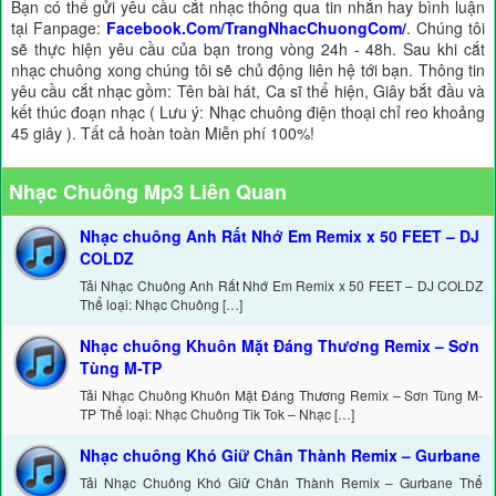
Bạn có thể gửi yêu cầu cắt nhạc thông qua tin nhắn hay bình luận
tại Fanpage:
Facebook.Com/TrangNhacChuongCom/
. Chúng tôi
sẽ thực hiện yêu cầu của bạn trong vòng 24h - 48h. Sau khi cắt
nhạc chuông xong chúng tôi sẽ chủ động liên hệ tới bạn. Thông tin
yêu cầu cắt nhạc gồm: Tên bài hát, Ca sĩ thể hiện, Giây bắt đầu và
kết thúc đoạn nhạc ( Lưu ý: Nhạc chuông điện thoại chỉ reo khoảng
45 giây ). Tất cả hoàn toàn Miễn phí 100%!
Nhạc Chuông Mp3 Liên Quan
Nhạc chuông Anh Rất Nhớ Em Remix x 50 FEET – DJ
COLDZ
Tải Nhạc Chuông Anh Rất Nhớ Em Remix x 50 FEET – DJ COLDZ
Thể loại: Nhạc Chuông […]
Nhạc chuông Khuôn Mặt Đáng Thương Remix – Sơn
Tùng M-TP
Tải Nhạc Chuông Khuôn Mặt Đáng Thương Remix – Sơn Tùng M-
TP Thể loại: Nhạc Chuông Tik Tok – Nhạc […]
Nhạc chuông Khó Giữ Chân Thành Remix – Gurbane
Tải Nhạc Chuông Khó Giữ Chân Thành Remix – Gurbane Thể