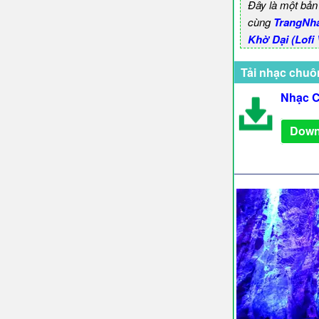
Đây là một bản
cùng
TrangNh
Khờ Dại (Lofi
Tải nhạc chuô
Nhạc C
Down