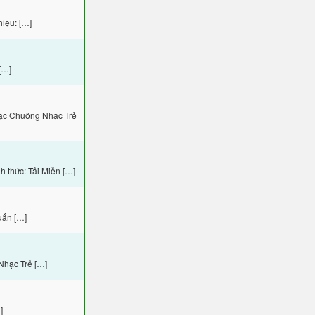
iệu: […]
[…]
hạc Chuông Nhạc Trẻ
 thức: Tải Miễn […]
uấn […]
Nhạc Trẻ […]
]