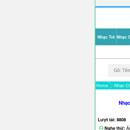
Nhạc Trẻ
Nhạc 
Home
Nhạc Ch
Nhạc
Lượt tải: 8808
Nghe thử:
Ấn