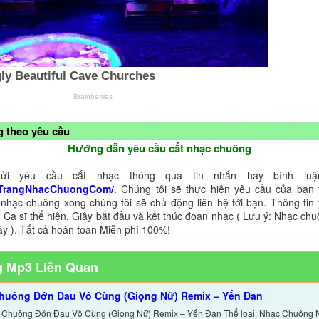
 theo yêu cầu
Hướng dẫn yêu cầu cắt nhạc chuông
ửi yêu cầu cắt nhạc thông qua tin nhắn hay bình luận
TrangNhacChuongCom/
. Chúng tôi sẽ thực hiện yêu cầu của bạn 
 nhạc chuông xong chúng tôi sẽ chủ động liên hệ tới bạn. Thông tin
 Ca sĩ thể hiện, Giây bắt đầu và kết thúc đoạn nhạc ( Lưu ý: Nhạc chu
ây ). Tất cả hoàn toàn Miễn phí 100%!
 Mp3 Liên Quan
huông Đớn Đau Vô Cùng (Giọng Nữ) Remix – Yến Đan
 Chuông Đớn Đau Vô Cùng (Giọng Nữ) Remix – Yến Đan Thể loại: Nhạc Chuông 