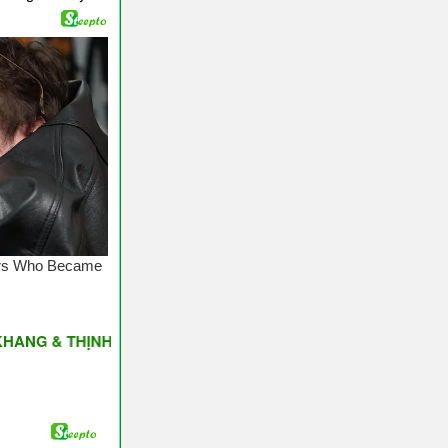
 THỊNH VƯỢNG ♥ Have A Nice Day ♥