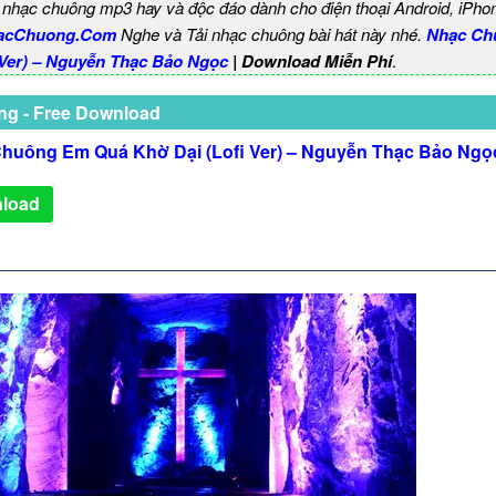
 nhạc chuông mp3 hay và độc đáo dành cho điện thoại Android, iPho
acChuong.Com
Nghe và Tải nhạc chuông bài hát này nhé.
Nhạc Ch
 Ver) – Nguyễn Thạc Bảo Ngọc
| Download Miễn Phí
.
ng - Free Download
huông Em Quá Khờ Dại (Lofi Ver) – Nguyễn Thạc Bảo Ngọ
load