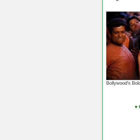
♥ Chúc Các