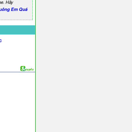
ne. Hãy
uông Em Quá
c