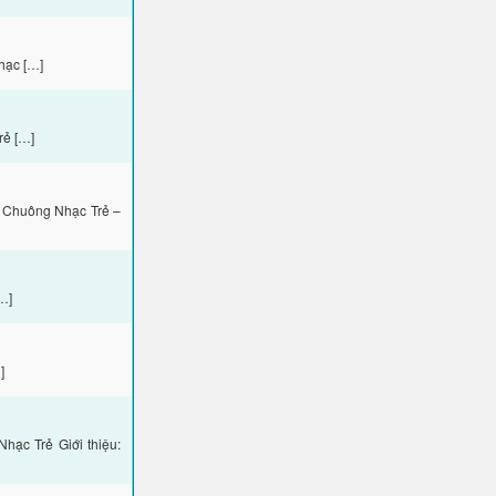
hạc […]
rẻ […]
 Chuông Nhạc Trẻ –
…]
]
ạc Trẻ Giới thiệu: