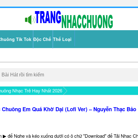
Chuông Tik Tok
Độc Chế
Thể Loại
uông Nhạc Trẻ Hay Nhất 2026
 Chuông Em Quá Khờ Dại (Lofi Ver) – Nguyễn Thạc Bảo
 ▶ để Nghe và kéo xuống dưới có ô chữ "Download" để Tải Nhạc C