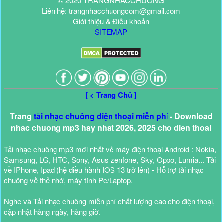
© 2020 TRANGNHACCHUONG
Liên hệ: trangnhacchuongcom@gmail.com
Giới thiệu & Điều khoản
SITEMAP
[ < Trang Chủ ]
Trang
tải nhạc chuông điện thoại miễn phí
- Download
nhac chuong mp3 hay nhat 2026, 2025 cho dien thoai
Tải nhạc chuông mp3 mới nhất về máy điện thoại Android : Nokia,
Samsung, LG, HTC, Sony, Asus zenfone, Sky, Oppo, Lumia... Tải
về IPhone, Ipad (hệ điều hành IOS 13 trở lên) - Hỗ trợ tải nhạc
chuông về thẻ nhớ, máy tính Pc/Laptop.
Nghe và Tải nhạc chuông miễn phí chất lượng cao cho điện thoại,
cập nhật hàng ngày, hàng giờ.