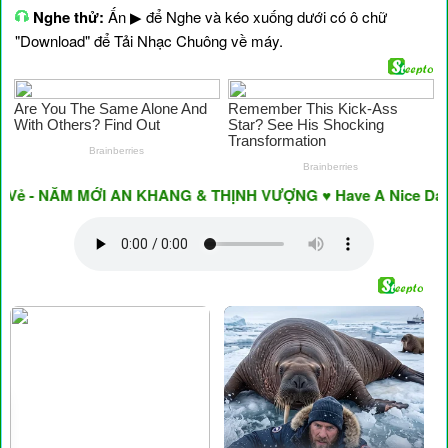
Nghe thử:
Ấn ▶ để Nghe và kéo xuống dưới có ô chữ
"Download" để Tải Nhạc Chuông về máy.
ẻ - NĂM MỚI AN KHANG & THỊNH VƯỢNG ♥ Have A Nice Day ♥