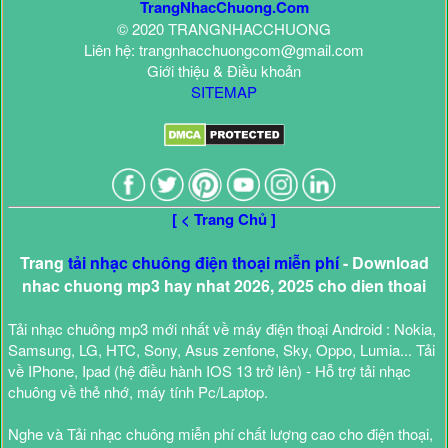
TrangNhacChuong.Com
© 2020 TRANGNHACCHUONG
Liên hệ: trangnhacchuongcom@gmail.com
Giới thiệu & Điều khoản
SITEMAP
[ < Trang Chủ ]
Trang
tải nhạc chuông điện thoại miễn phí
- Download
nhac chuong mp3 hay nhat 2026, 2025 cho dien thoai
Tải nhạc chuông mp3 mới nhất về máy điện thoại Android : Nokia,
Samsung, LG, HTC, Sony, Asus zenfone, Sky, Oppo, Lumia... Tải
về IPhone, Ipad (hệ điều hành IOS 13 trở lên) - Hỗ trợ tải nhạc
chuông về thẻ nhớ, máy tính Pc/Laptop.
Nghe và Tải nhạc chuông miễn phí chất lượng cao cho điện thoại,