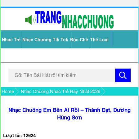
Nhạc Trẻ
Nhạc Chuông Tik Tok
Độc Chế
Thể Loại
Home
Nhạc Chuông Nhạc Trẻ Hay Nhất 2026
Nhạc Chuông Em Bên Ai Rồi – Thành Đạt, Dương
Hùng Sơn
Lượt tải: 12624