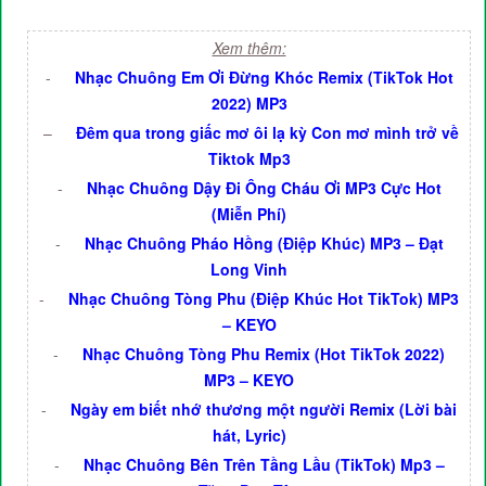
Xem thêm:
-
Nhạc Chuông Em Ơi Đừng Khóc Remix (TikTok Hot
2022) MP3
–
Đêm qua trong giấc mơ ôi lạ kỳ Con mơ mình trở về
Tiktok Mp3
-
Nhạc Chuông Dậy Đi Ông Cháu Ơi MP3 Cực Hot
(Miễn Phí)
-
Nhạc Chuông Pháo Hồng (Điệp Khúc) MP3 – Đạt
Long Vinh
-
Nhạc Chuông Tòng Phu (Điệp Khúc Hot TikTok) MP3
– KEYO
-
Nhạc Chuông Tòng Phu Remix (Hot TikTok 2022)
MP3 – KEYO
-
Ngày em biết nhớ thương một người Remix (Lời bài
hát, Lyric)
-
Nhạc Chuông Bên Trên Tầng Lầu (TikTok) Mp3 –