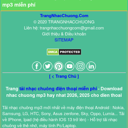
mp3 miễn phí
TrangNhacChuong.Com
© 2020 TRANGNHACCHUONG
Liên hệ: trangnhacchuongcom@gmail.com
Giới thiệu & Điều khoản
SITEMAP
[ < Trang Chủ ]
Trang
tải nhạc chuông điện thoại miễn phí
- Download
nhac chuong mp3 hay nhat 2026, 2025 cho dien thoai
Tải nhạc chuông mp3 mới nhất về máy điện thoại Android : Nokia,
Samsung, LG, HTC, Sony, Asus zenfone, Sky, Oppo, Lumia... Tải
về IPhone, Ipad (hệ điều hành IOS 13 trở lên) - Hỗ trợ tải nhạc
chuông về thẻ nhớ, máy tính Pc/Laptop.