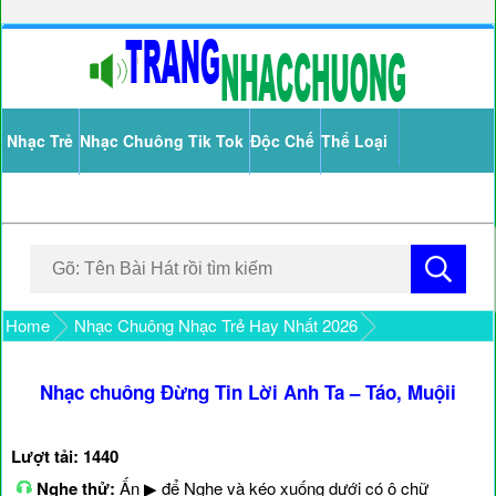
Nhạc Trẻ
Nhạc Chuông Tik Tok
Độc Chế
Thể Loại
Home
Nhạc Chuông Nhạc Trẻ Hay Nhất 2026
Nhạc chuông Đừng Tin Lời Anh Ta – Táo, Muộii
Lượt tải: 1440
Nghe thử:
Ấn ▶ để Nghe và kéo xuống dưới có ô chữ