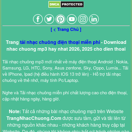
[ < Trang Chủ ]
Trang
tải nhạc chuông điện thoại miễn phí
- Download
nhac chuong mp3 hay nhat 2026, 2025 cho dien thoai
Tải nhạc chuông mp3 mới nhất về máy điện thoại Android : Nokia,
Samsung, LG, HTC, Sony, Asus zenfone, Sky, Oppo, Lumia... Tải
về IPhone, Ipad (hệ điều hành IOS 13 trở lên) - Hỗ trợ tải nhạc
chuông về thẻ nhớ, máy tính Pc/Laptop.
Nghe và Tải nhạc chuông miễn phí chất lượng cao cho điện thoại,
cập nhật hàng ngày, hàng giờ.
Note:
Tất cả những bài nhạc chuông mp3 trên Website
TrangNhacChuong.Com
được sưu tầm, gửi và tải lên từ
những nguồn khác nhau - những khách hàng truy cập tại
Website. Do đó, chúng tôi không chịu bất cứ trách nhiệm nào