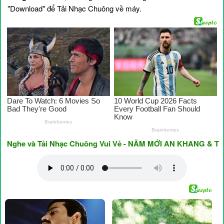
"Download" để Tải Nhạc Chuông về máy.
e và Tải Nhạc Chuông Vui Vẻ - NĂM MỚI AN KHANG & THỊNH 