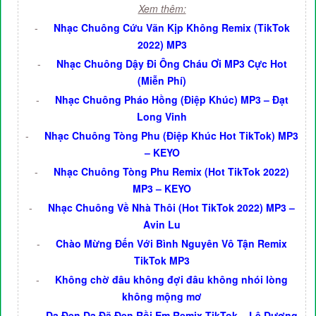
Xem thêm:
-
Nhạc Chuông Cứu Vãn Kịp Không Remix (TikTok
2022) MP3
-
Nhạc Chuông Dậy Đi Ông Cháu Ơi MP3 Cực Hot
(Miễn Phí)
-
Nhạc Chuông Pháo Hồng (Điệp Khúc) MP3 – Đạt
Long Vinh
-
Nhạc Chuông Tòng Phu (Điệp Khúc Hot TikTok) MP3
– KEYO
-
Nhạc Chuông Tòng Phu Remix (Hot TikTok 2022)
MP3 – KEYO
-
Nhạc Chuông Về Nhà Thôi (Hot TikTok 2022) MP3 –
Avin Lu
-
Chào Mừng Đến Với Bình Nguyên Vô Tận Remix
TikTok MP3
-
Không chờ đâu không đợi đâu không nhói lòng
không mộng mơ
-
Da Đen Da Đã Đen Rồi Em Remix TikTok – Lê Dương