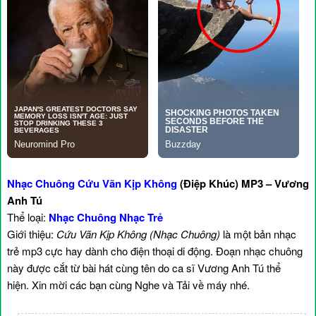
Nhạc Chuông Cứu Vãn Kịp Không
(Điệp Khúc) MP3 – Vương
Anh Tú
Thể loại:
Nhạc Chuông Nhạc Trẻ
Giới thiệu:
Cứu Vãn Kịp Không (Nhạc Chuông)
là một bản nhạc
trẻ mp3 cực hay dành cho điện thoại di động. Đoạn nhạc chuông
này được cắt từ bài hát cùng tên do ca sĩ Vương Anh Tú thể
hiện. Xin mời các bạn cùng Nghe và Tải về máy nhé.