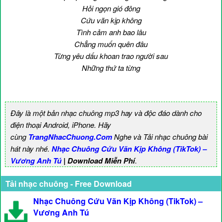
Hỏi ngọn gió đông
Cứu vãn kịp không
Tình cảm anh bao lâu
Chẳng muốn quên đâu
Từng yêu dấu khoan trao người sau
Những thứ ta từng
Đây là một bản nhạc chuông mp3 hay và độc đáo dành cho
điện thoại Android, iPhone. Hãy
cùng
TrangNhacChuong.Com
Nghe và Tải nhạc chuông bài
hát này nhé.
Nhạc Chuông Cứu Vãn Kịp Không (TikTok) –
Vương Anh Tú
| Download Miễn Phí
.
Tải nhạc chuông - Free Download
Nhạc Chuông Cứu Vãn Kịp Không (TikTok) –
Vương Anh Tú