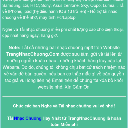
Samsung, LG, HTC, Sony, Asus zenfone, Sky, Oppo, Lumia... Tải
về IPhone, Ipad (hệ điều hành IOS 13 trở lên) - Hỗ trợ tải nhạc
chuông về thẻ nhớ, máy tính Pc/Laptop.
Nghe và Tải nhạc chuông miễn phí chất lượng cao cho điện thoại,
cập nhật hàng ngày, hàng giờ.
Note:
Tất cả những bài nhạc chuông mp3 trên Website
TrangNhacChuong.Com
được sưu tầm, gửi và tải lên từ
những nguồn khác nhau - những khách hàng truy cập tại
Website. Do đó, chúng tôi không chịu bất cứ trách nhiệm nào
về vấn đề bản quyền, nếu bạn có thắc mắc gì về bản quyền
tác giả vui lòng liên hệ Email trên để chúng tôi xóa bỏ khỏi
website nhé. Xin Cảm Ơn!
Chúc các bạn Nghe và Tải nhạc chuông vui vẻ nhé !
Tải
Nhạc Chuông
Hay Nhất từ TrangNhacChuong là hoàn
toàn Miễn phí