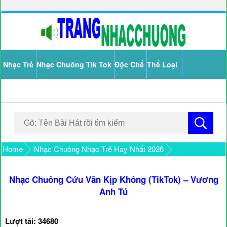
Nhạc Trẻ
Nhạc Chuông Tik Tok
Độc Chế
Thể Loại
Home
Nhạc Chuông Nhạc Trẻ Hay Nhất 2026
Nhạc Chuông Cứu Vãn Kịp Không (TikTok) – Vương
Anh Tú
Lượt tải: 34680