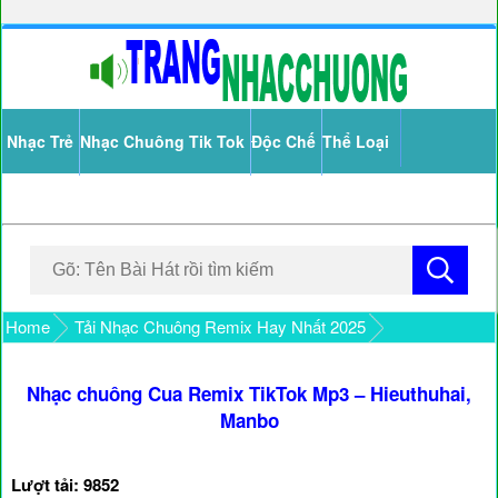
Nhạc Trẻ
Nhạc Chuông Tik Tok
Độc Chế
Thể Loại
Home
Tải Nhạc Chuông Remix Hay Nhất 2025
Nhạc chuông Cua Remix TikTok Mp3 – Hieuthuhai,
Manbo
Lượt tải: 9852