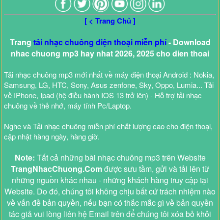
[ < Trang Chủ ]
Trang
tải nhạc chuông điện thoại miễn phí
- Download
nhac chuong mp3 hay nhat 2026, 2025 cho dien thoai
Tải nhạc chuông mp3 mới nhất về máy điện thoại Android : Nokia,
Samsung, LG, HTC, Sony, Asus zenfone, Sky, Oppo, Lumia... Tải
về IPhone, Ipad (hệ điều hành IOS 13 trở lên) - Hỗ trợ tải nhạc
chuông về thẻ nhớ, máy tính Pc/Laptop.
Nghe và Tải nhạc chuông miễn phí chất lượng cao cho điện thoại,
cập nhật hàng ngày, hàng giờ.
Note:
Tất cả những bài nhạc chuông mp3 trên Website
TrangNhacChuong.Com
được sưu tầm, gửi và tải lên từ
những nguồn khác nhau - những khách hàng truy cập tại
Website. Do đó, chúng tôi không chịu bất cứ trách nhiệm nào
về vấn đề bản quyền, nếu bạn có thắc mắc gì về bản quyền
tác giả vui lòng liên hệ Email trên để chúng tôi xóa bỏ khỏi