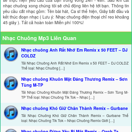
sẽ thực hiện yêu cầu của bạn trong vòng 24h - 48h. Sau khi cắt
nhạc chuông xong chúng tôi sẽ chủ động liên hệ tới bạn. Thông tin
yêu cầu cắt nhạc gồm: Tên bài hát, Ca sĩ thể hiện, Giây bắt đầu và
kết thúc đoạn nhạc ( Lưu ý: Nhạc chuông điện thoại chỉ reo khoảng
45 giây ). Tất cả hoàn toàn Miễn phí 100%!
Nhạc Chuông Mp3 Liên Quan
Nhạc chuông Anh Rất Nhớ Em Remix x 50 FEET – DJ
COLDZ
Tải Nhạc Chuông Anh Rất Nhớ Em Remix x 50 FEET – DJ COLDZ
Thể loại: Nhạc Chuông […]
Nhạc chuông Khuôn Mặt Đáng Thương Remix – Sơn
Tùng M-TP
Tải Nhạc Chuông Khuôn Mặt Đáng Thương Remix – Sơn Tùng M-
TP Thể loại: Nhạc Chuông Tik Tok – Nhạc […]
Nhạc chuông Khó Giữ Chân Thành Remix – Gurbane
Tải Nhạc Chuông Khó Giữ Chân Thành Remix – Gurbane Thể
loại: Nhạc Chuông Tik Tok – Nhạc Chuông Remix Giới […]
Nhạc chuông Đừng Yêu Bí Mật Remix – Oanh Tạ