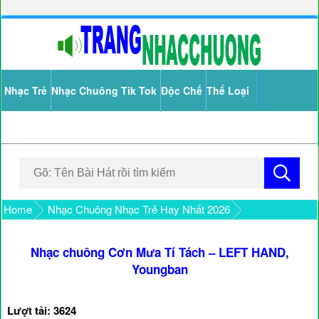
Nhạc Trẻ
Nhạc Chuông Tik Tok
Độc Chế
Thể Loại
Home
Nhạc Chuông Nhạc Trẻ Hay Nhất 2026
Nhạc chuông Cơn Mưa Tí Tách – LEFT HAND,
Youngban
Lượt tải: 3624