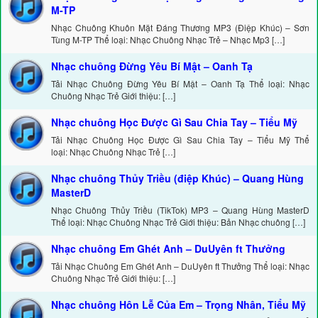
M-TP
Nhạc Chuông Khuôn Mặt Đáng Thương MP3 (Điệp Khúc) – Sơn
Tùng M-TP Thể loại: Nhạc Chuông Nhạc Trẻ – Nhạc Mp3 […]
Nhạc chuông Đừng Yêu Bí Mật – Oanh Tạ
Tải Nhạc Chuông Đừng Yêu Bí Mật – Oanh Tạ Thể loại: Nhạc
Chuông Nhạc Trẻ Giới thiệu: […]
Nhạc chuông Học Được Gì Sau Chia Tay – Tiểu Mỹ
Tải Nhạc Chuông Học Được Gì Sau Chia Tay – Tiểu Mỹ Thể
loại: Nhạc Chuông Nhạc Trẻ […]
Nhạc chuông Thủy Triều (điệp Khúc) – Quang Hùng
MasterD
Nhạc Chuông Thủy Triều (TikTok) MP3 – Quang Hùng MasterD
Thể loại: Nhạc Chuông Nhạc Trẻ Giới thiệu: Bản Nhạc chuông […]
Nhạc chuông Em Ghét Anh – DuUyên ft Thưởng
Tải Nhạc Chuông Em Ghét Anh – DuUyên ft Thưởng Thể loại: Nhạc
Chuông Nhạc Trẻ Giới thiệu: […]
Nhạc chuông Hôn Lễ Của Em – Trọng Nhân, Tiểu Mỹ