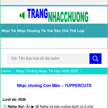
Nhạc Trẻ
Nhạc Chuông Tik Tok
Độc Chế
Thể Loại
Home
Nhạc Chuông Nhạc Trẻ Hay Nhất 2026
Nhạc chuông Con Mèo – 7UPPERCUTS
Lượt tải: 4536
Nghe thử:
Ấn ▶ để Nghe và kéo xuống dưới có ô chữ