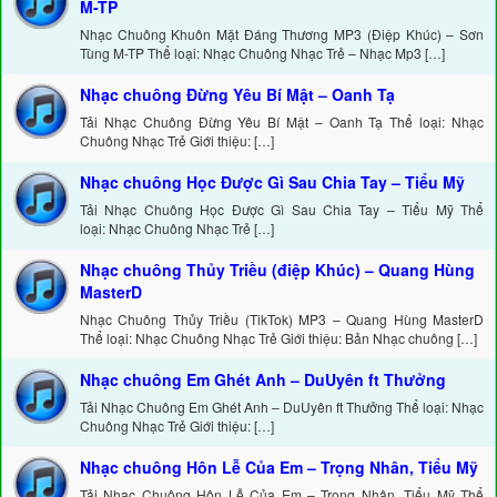
M-TP
Nhạc Chuông Khuôn Mặt Đáng Thương MP3 (Điệp Khúc) – Sơn
Tùng M-TP Thể loại: Nhạc Chuông Nhạc Trẻ – Nhạc Mp3 […]
Nhạc chuông Đừng Yêu Bí Mật – Oanh Tạ
Tải Nhạc Chuông Đừng Yêu Bí Mật – Oanh Tạ Thể loại: Nhạc
Chuông Nhạc Trẻ Giới thiệu: […]
Nhạc chuông Học Được Gì Sau Chia Tay – Tiểu Mỹ
Tải Nhạc Chuông Học Được Gì Sau Chia Tay – Tiểu Mỹ Thể
loại: Nhạc Chuông Nhạc Trẻ […]
Nhạc chuông Thủy Triều (điệp Khúc) – Quang Hùng
MasterD
Nhạc Chuông Thủy Triều (TikTok) MP3 – Quang Hùng MasterD
Thể loại: Nhạc Chuông Nhạc Trẻ Giới thiệu: Bản Nhạc chuông […]
Nhạc chuông Em Ghét Anh – DuUyên ft Thưởng
Tải Nhạc Chuông Em Ghét Anh – DuUyên ft Thưởng Thể loại: Nhạc
Chuông Nhạc Trẻ Giới thiệu: […]
Nhạc chuông Hôn Lễ Của Em – Trọng Nhân, Tiểu Mỹ
Tải Nhạc Chuông Hôn Lễ Của Em – Trọng Nhân, Tiểu Mỹ Thể