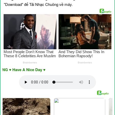
"Download" để Tải Nhạc Chuông về máy.
 Have A Nice Day ♥