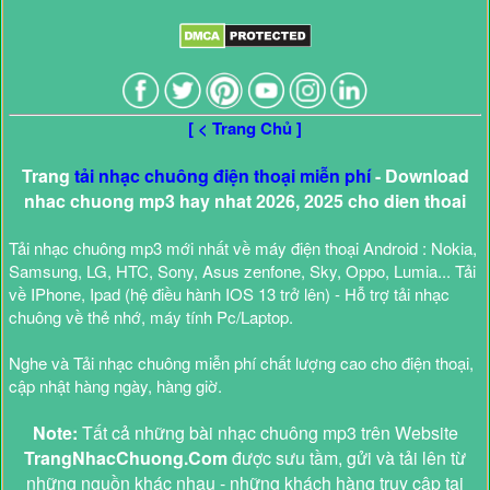
[ < Trang Chủ ]
Trang
tải nhạc chuông điện thoại miễn phí
- Download
nhac chuong mp3 hay nhat 2026, 2025 cho dien thoai
Tải nhạc chuông mp3 mới nhất về máy điện thoại Android : Nokia,
Samsung, LG, HTC, Sony, Asus zenfone, Sky, Oppo, Lumia... Tải
về IPhone, Ipad (hệ điều hành IOS 13 trở lên) - Hỗ trợ tải nhạc
chuông về thẻ nhớ, máy tính Pc/Laptop.
Nghe và Tải nhạc chuông miễn phí chất lượng cao cho điện thoại,
cập nhật hàng ngày, hàng giờ.
Note:
Tất cả những bài nhạc chuông mp3 trên Website
TrangNhacChuong.Com
được sưu tầm, gửi và tải lên từ
những nguồn khác nhau - những khách hàng truy cập tại