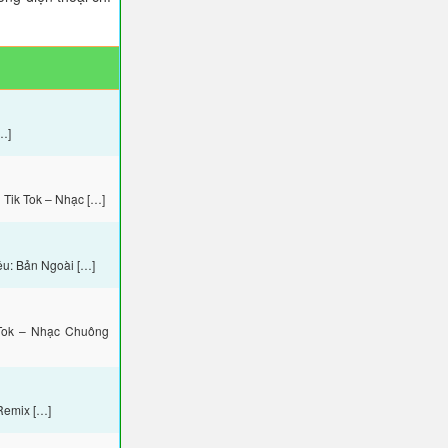
…]
Tik Tok – Nhạc […]
ệu: Bản Ngoài […]
Tok – Nhạc Chuông
Remix […]