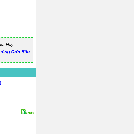
ne. Hãy
uông Cơn Bão
ú