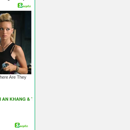
ANG & THỊNH VƯỢNG ♥ Have A Nice Day ♥