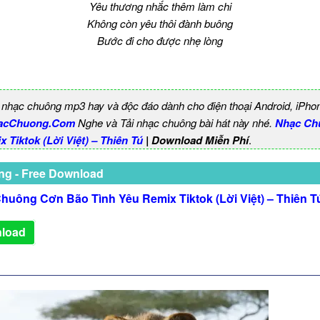
Yêu thương nhắc thêm làm chi
Không còn yêu thôi đành buông
Bước đi cho được nhẹ lòng
 nhạc chuông mp3 hay và độc đáo dành cho điện thoại Android, iPho
acChuong.Com
Nghe và Tải nhạc chuông bài hát này nhé.
Nhạc Ch
 Tiktok (Lời Việt) – Thiên Tú
| Download Miễn Phí
.
ng - Free Download
huông Cơn Bão Tình Yêu Remix Tiktok (Lời Việt) – Thiên T
load