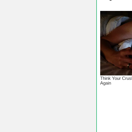
♥ Chú