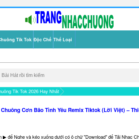
Chuông Tik Tok
Độc Chế
Thể Loại
uông Tik Tok 2026 Hay Nhất
 Chuông Cơn Bão Tình Yêu Remix Tiktok (Lời Việt) – Thi
 ▶ để Nghe và kéo xuống dưới có ô chữ "Download" để Tải Nhạc C