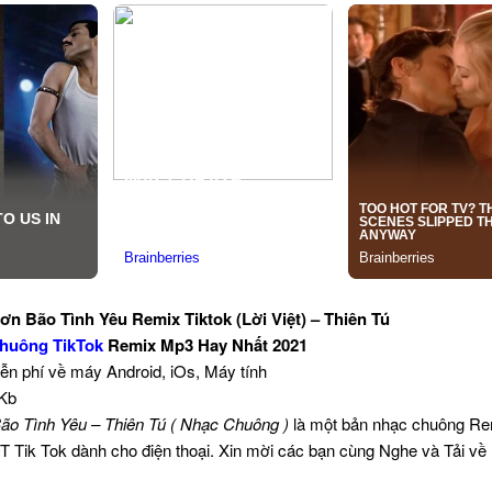
 Bão Tình Yêu Remix Tiktok (Lời Việt) – Thiên Tú
huông TikTok
Remix Mp3 Hay Nhất 2021
iễn phí về máy Android, iOs, Máy tính
 Kb
ão Tình Yêu – Thiên Tú ( Nhạc Chuông )
là một bản nhạc chuông Re
T Tik Tok dành cho điện thoại. Xin mời các bạn cùng Nghe và Tải về