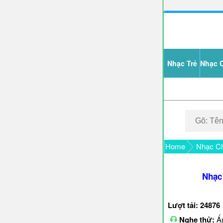
Nhạc Trẻ
Nhạc 
Home
Nhạc Ch
Nhạc
Lượt tải: 24876
Nghe thử:
Ấn