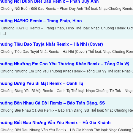
huông Nỗi Buồn Biết Đau Remix – Phan Duy Anh
 Chuông Nỗi Buồn Biết Đau Remix – Phan Duy Anh Thể loại: Nhạc Chuông Remix 
huông HAYHO Remix – Trang Pháp, Hino
c Chuông HAYHO Remix – Trang Pháp, Hino Thể loại: Nhạc Chuông Remix Giớ
 […]
huông Tiêu Dao Tuyệt Nhất Remix – Hà Nhi (Cover)
 Chuông Tiêu Dao Tuyệt Nhất Remix – Hà Nhi (Cover) Thể loại: Nhạc Chuông Remi
huông Nhường Em Cho Yêu Thương Khác Remix – Tống Gia Vỹ
 Chuông Nhường Em Cho Yêu Thương Khác Remix – Tống Gia Vỹ Thể loại: Nhạc 
huông Đừng Yêu Bí Mật Remix – Oanh Tạ
 Chuông Đừng Yêu Bí Mật Remix – Oanh Tạ Thể loại: Nhạc Chuông Tik Tok – Nhạ
huông Bên Nhau Cả Đời Remix – Bảo Trân Đặng, SS
 Chuông Bên Nhau Cả Đời Remix – Bảo Trân Đặng, SS Thể loại: Nhạc Chuông Re
huông Biết Đau Nhưng Vẫn Yêu Remix – Hồ Gia Khánh
 Chuông Biết Đau Nhưng Vẫn Yêu Remix – Hồ Gia Khánh Thể loại: Nhạc Chuông T