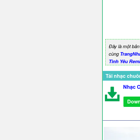
Đây là một bản
cùng
TrangNh
Tình Yêu Remix
Tải nhạc chuô
Nhạc C
Down