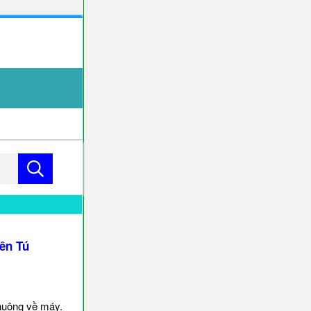
ên Tú
huông về máy.