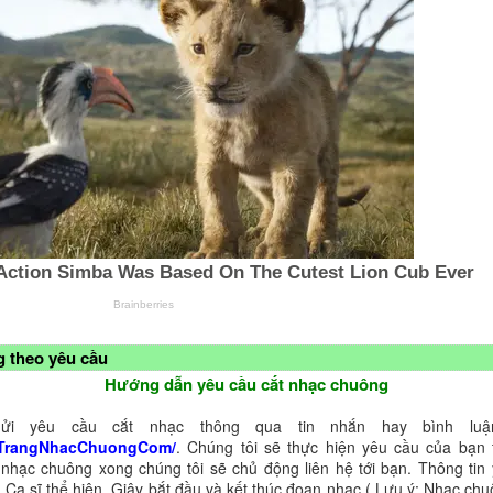
 theo yêu cầu
Hướng dẫn yêu cầu cắt nhạc chuông
ửi yêu cầu cắt nhạc thông qua tin nhắn hay bình luận
TrangNhacChuongCom/
. Chúng tôi sẽ thực hiện yêu cầu của bạn 
 nhạc chuông xong chúng tôi sẽ chủ động liên hệ tới bạn. Thông tin
 Ca sĩ thể hiện, Giây bắt đầu và kết thúc đoạn nhạc ( Lưu ý: Nhạc chu