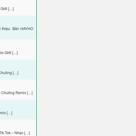
Giới […]
i thiệu: Bản HAYHO
x Giới […]
Chuông […]
c Chuông Remix […]
mix […]
ik Tok – Nhạc […]