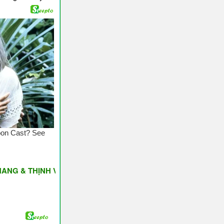
 THỊNH VƯỢNG ♥ Have A Nice Day ♥