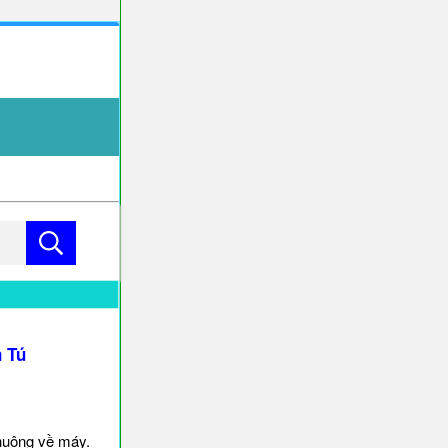
 Tú
huông về máy.