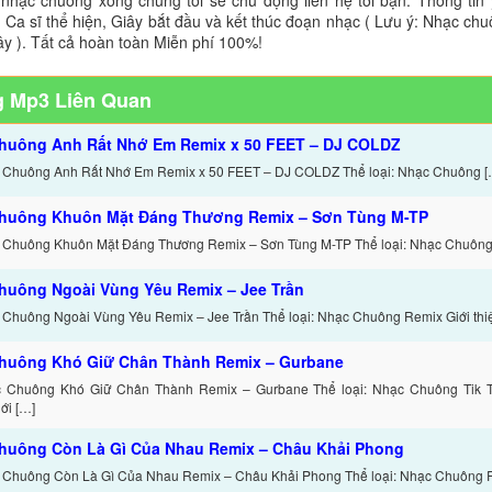
 Ca sĩ thể hiện, Giây bắt đầu và kết thúc đoạn nhạc ( Lưu ý: Nhạc chu
ây ). Tất cả hoàn toàn Miễn phí 100%!
 Mp3 Liên Quan
huông Anh Rất Nhớ Em Remix x 50 FEET – DJ COLDZ
 Chuông Anh Rất Nhớ Em Remix x 50 FEET – DJ COLDZ Thể loại: Nhạc Chuông [
huông Khuôn Mặt Đáng Thương Remix – Sơn Tùng M-TP
 Chuông Khuôn Mặt Đáng Thương Remix – Sơn Tùng M-TP Thể loại: Nhạc Chuông 
huông Ngoài Vùng Yêu Remix – Jee Trần
 Chuông Ngoài Vùng Yêu Remix – Jee Trần Thể loại: Nhạc Chuông Remix Giới thi
huông Khó Giữ Chân Thành Remix – Gurbane
c Chuông Khó Giữ Chân Thành Remix – Gurbane Thể loại: Nhạc Chuông Tik 
ới […]
huông Còn Là Gì Của Nhau Remix – Châu Khải Phong
 Chuông Còn Là Gì Của Nhau Remix – Châu Khải Phong Thể loại: Nhạc Chuông 