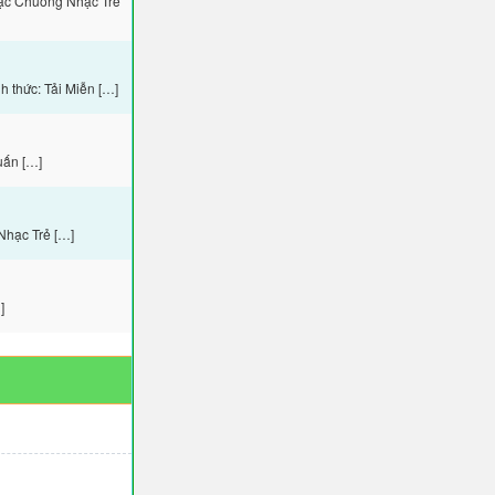
hạc Chuông Nhạc Trẻ
 thức: Tải Miễn […]
uấn […]
Nhạc Trẻ […]
]