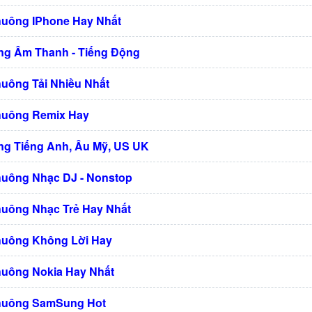
huông IPhone Hay Nhất
g Âm Thanh - Tiếng Động
huông Tải Nhiều Nhất
huông Remix Hay
g Tiếng Anh, Âu Mỹ, US UK
huông Nhạc DJ - Nonstop
huông Nhạc Trẻ Hay Nhất
huông Không Lời Hay
huông Nokia Hay Nhất
huông SamSung Hot