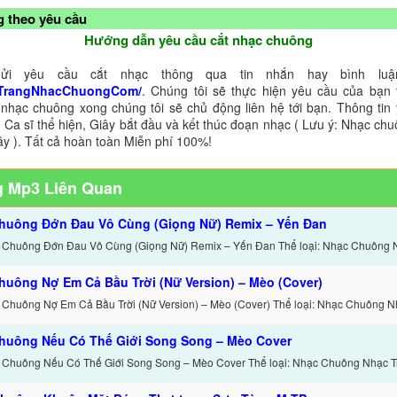
 theo yêu cầu
Hướng dẫn yêu cầu cắt nhạc chuông
ửi yêu cầu cắt nhạc thông qua tin nhắn hay bình luận
TrangNhacChuongCom/
. Chúng tôi sẽ thực hiện yêu cầu của bạn 
 nhạc chuông xong chúng tôi sẽ chủ động liên hệ tới bạn. Thông tin
 Ca sĩ thể hiện, Giây bắt đầu và kết thúc đoạn nhạc ( Lưu ý: Nhạc chu
ây ). Tất cả hoàn toàn Miễn phí 100%!
 Mp3 Liên Quan
huông Đớn Đau Vô Cùng (Giọng Nữ) Remix – Yến Đan
 Chuông Đớn Đau Vô Cùng (Giọng Nữ) Remix – Yến Đan Thể loại: Nhạc Chuông 
huông Nợ Em Cả Bầu Trời (Nữ Version) – Mèo (Cover)
 Chuông Nợ Em Cả Bầu Trời (Nữ Version) – Mèo (Cover) Thể loại: Nhạc Chuông N
huông Nếu Có Thế Giới Song Song – Mèo Cover
 Chuông Nếu Có Thế Giới Song Song – Mèo Cover Thể loại: Nhạc Chuông Nhạc T