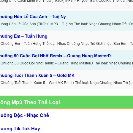
ông Chịu Cách Mình Nói Thua (TikTok) MP3 – Rhyder, Ban, CoolKid Thể loại: N
huông Hôn Lễ Của Anh – Tuệ Ny
ông Hôn Lễ Của Anh (TikTok) MP3 – Tuệ Ny Thể loại: Nhạc Chuông Nhạc Trẻ Hình
huông Em – Tuấn Hưng
 Chuông Em – Tuấn Hưng Thể loại: Nhạc Chuông Nhạc Trẻ Giới thiệu: Bản Em – T
huông 50 Cuộc Gọi Nhỡ Remix – Quang Hùng MasterD
 Chuông 50 Cuộc Gọi Nhỡ Remix – Quang Hùng MasterD Thể loại: Nhạc Chuông 
huông Tuổi Thanh Xuân 5 – Gold MK
 Chuông Tuổi Thanh Xuân 5 – Gold MK Remix Thể loại: Nhạc Chuông Nhạc Trẻ […
uông Mp3 Theo Thể Loại
huông Độc - Nhạc Chế
huông Tik Tok Hay