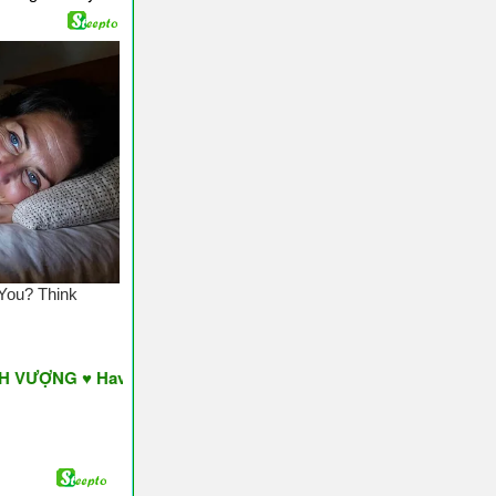
♥ Have A Nice Day ♥