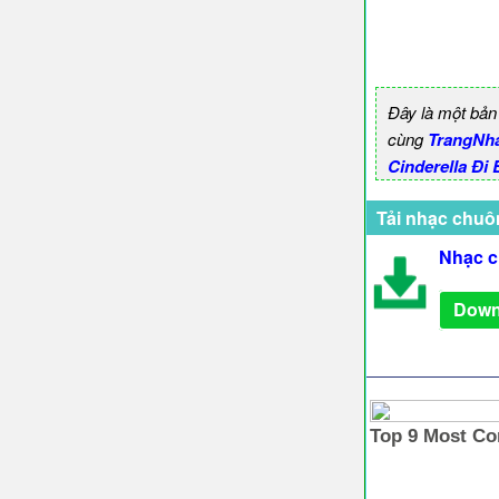
Đây là một bản
cùng
TrangNh
Cinderella Đi
Tải nhạc chuô
Nhạc c
Down