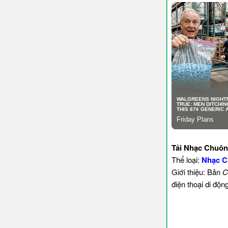
Tải Nhạc Chuôn
Thể loại:
Nhạc C
Giới thiệu: Bản
C
điện thoại di độ