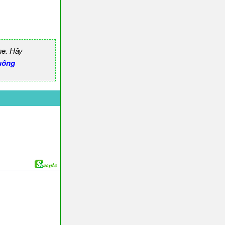
ne. Hãy
uông