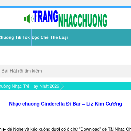
Chuông Tik Tok
Độc Chế
Thể Loại
uông Nhạc Trẻ Hay Nhất 2026
Nhạc chuông Cinderella Đi Bar – Liz Kim Cương
 ▶ để Nghe và kéo xuống dưới có ô chữ "Download" để Tải Nhạc C