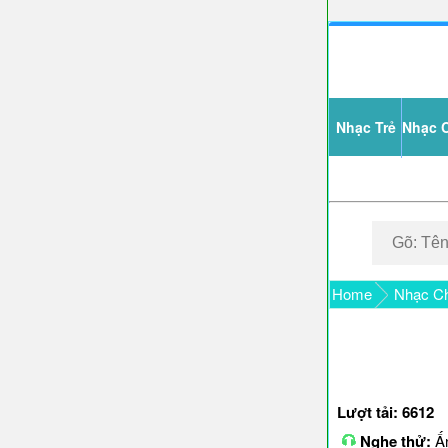
Nhạc Trẻ
Nhạc 
Home
Nhạc Ch
Lượt tải: 6612
Nghe thử:
Ấn