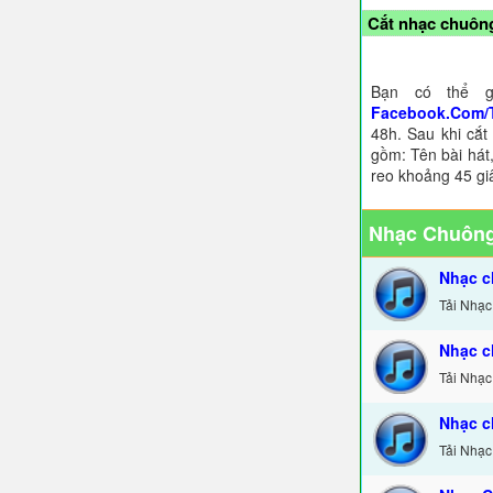
Cắt nhạc chuông
Bạn có thể g
Facebook.Com/
48h. Sau khi cắt
gồm: Tên bài hát,
reo khoảng 45 gi
Nhạc Chuông
Nhạc c
Tải Nhạc
Nhạc c
Tải Nhạc
Nhạc c
Tải Nhạc