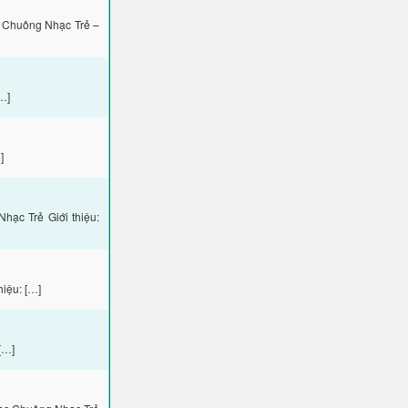
 Chuông Nhạc Trẻ –
…]
]
ạc Trẻ Giới thiệu:
iệu: […]
[…]