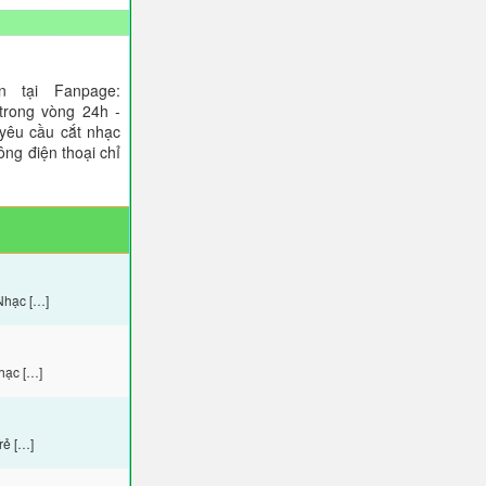
 tại Fanpage:
trong vòng 24h -
 yêu cầu cắt nhạc
ông điện thoại chỉ
Nhạc […]
hạc […]
rẻ […]