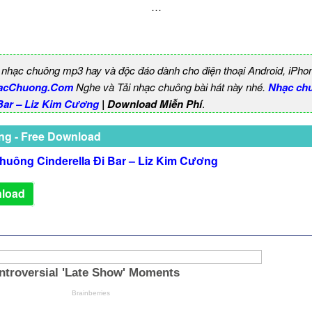
…
 nhạc chuông mp3 hay và độc đáo dành cho điện thoại Android, iPho
acChuong.Com
Nghe và Tải nhạc chuông bài hát này nhé.
Nhạc ch
 Bar – Liz Kim Cương
| Download Miễn Phí
.
ng - Free Download
huông Cinderella Đi Bar – Liz Kim Cương
load