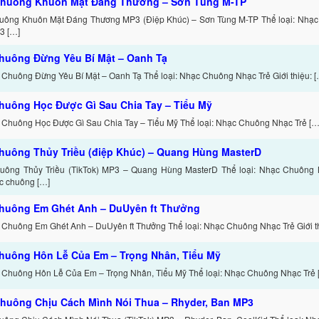
huông Khuôn Mặt Đáng Thương – Sơn Tùng M-TP
uông Khuôn Mặt Đáng Thương MP3 (Điệp Khúc) – Sơn Tùng M-TP Thể loại: Nhạc
3 […]
huông Đừng Yêu Bí Mật – Oanh Tạ
 Chuông Đừng Yêu Bí Mật – Oanh Tạ Thể loại: Nhạc Chuông Nhạc Trẻ Giới thiệu: [
huông Học Được Gì Sau Chia Tay – Tiểu Mỹ
 Chuông Học Được Gì Sau Chia Tay – Tiểu Mỹ Thể loại: Nhạc Chuông Nhạc Trẻ […
huông Thủy Triều (điệp Khúc) – Quang Hùng MasterD
ông Thủy Triều (TikTok) MP3 – Quang Hùng MasterD Thể loại: Nhạc Chuông Nh
c chuông […]
huông Em Ghét Anh – DuUyên ft Thưởng
 Chuông Em Ghét Anh – DuUyên ft Thưởng Thể loại: Nhạc Chuông Nhạc Trẻ Giới th
huông Hôn Lễ Của Em – Trọng Nhân, Tiểu Mỹ
 Chuông Hôn Lễ Của Em – Trọng Nhân, Tiểu Mỹ Thể loại: Nhạc Chuông Nhạc Trẻ 
huông Chịu Cách Mình Nói Thua – Rhyder, Ban MP3