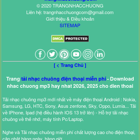
© 2020 TRANGNHACCHUONG
Liên hệ: trangnhacchuongcom@gmail.com
Giới thiệu & Điều khoản
SITEMAP
[ < Trang Chủ ]
Trang
tải nhạc chuông điện thoại miễn phí
- Download
nhac chuong mp3 hay nhat 2026, 2025 cho dien thoai
Tải nhạc chuông mp3 mới nhất về máy điện thoại Android : Nokia,
Samsung, LG, HTC, Sony, Asus zenfone, Sky, Oppo, Lumia... Tải
về IPhone, Ipad (hệ điều hành IOS 13 trở lên) - Hỗ trợ tải nhạc
chuông về thẻ nhớ, máy tính Pc/Laptop.
Nghe và Tải nhạc chuông miễn phí chất lượng cao cho điện thoại,
cập nhật hàng ngày, hàng giờ.