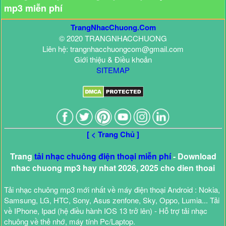
mp3 miễn phí
TrangNhacChuong.Com
© 2020 TRANGNHACCHUONG
Liên hệ: trangnhacchuongcom@gmail.com
Giới thiệu & Điều khoản
SITEMAP
[ < Trang Chủ ]
Trang
tải nhạc chuông điện thoại miễn phí
- Download
nhac chuong mp3 hay nhat 2026, 2025 cho dien thoai
Tải nhạc chuông mp3 mới nhất về máy điện thoại Android : Nokia,
Samsung, LG, HTC, Sony, Asus zenfone, Sky, Oppo, Lumia... Tải
về IPhone, Ipad (hệ điều hành IOS 13 trở lên) - Hỗ trợ tải nhạc
chuông về thẻ nhớ, máy tính Pc/Laptop.