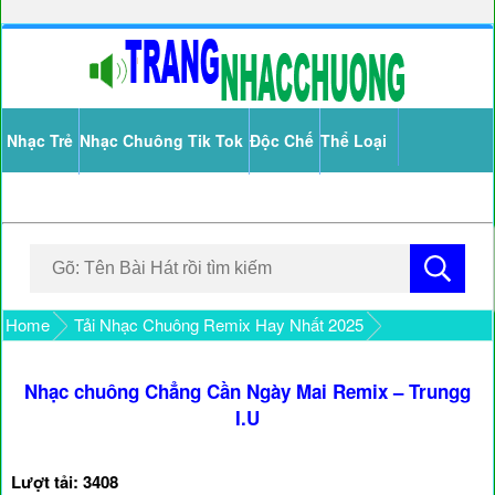
Nhạc Trẻ
Nhạc Chuông Tik Tok
Độc Chế
Thể Loại
Home
Tải Nhạc Chuông Remix Hay Nhất 2025
Nhạc chuông Chẳng Cần Ngày Mai Remix – Trungg
I.U
Lượt tải: 3408